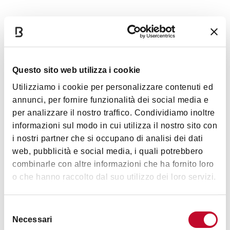
Horaires
Questo sito web utilizza i cookie
Tour Asinelli
Utilizziamo i cookie per personalizzare contenuti ed
actuellement fermé au public
annunci, per fornire funzionalità dei social media e
per analizzare il nostro traffico. Condividiamo inoltre
Tour Garisenda
informazioni sul modo in cui utilizza il nostro sito con
i nostri partner che si occupano di analisi dei dati
Pas accessible.
web, pubblicità e social media, i quali potrebbero
combinarle con altre informazioni che ha fornito loro
o che hanno raccolto dal suo utilizzo dei loro servizi.
Images
Selezione
Necessari
del