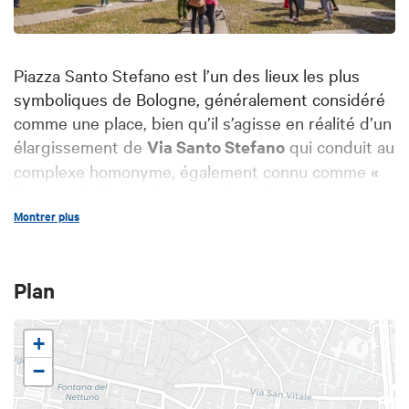
Piazza Santo Stefano est l’un des lieux les plus
symboliques de Bologne, généralement considéré
comme une place, bien qu’il s’agisse en réalité d’un
élargissement de
Via Santo Stefano
qui conduit au
complexe homonyme, également connu comme
«
les sept Églises »
(le sette Chiese).
Montrer plus
La place, dominée par la Basilique Santo Stefano,
présente d'un côté
casa Berti, Palazzo Isolani et
Palazzo Bolognini Isolani
, et de l’autre le
Palazzo
Plan
Bolognini Amorini Salina,
datant du seizième
siècle.
+
Aujourd’hui la place est souvent employée pour
−
accueillir des
manifestations culturelles et des
concertes.