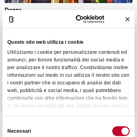
Dozza
LIEUX
Autodromo Enzo e Dino
Questo sito web utilizza i cookie
Ferrari d’ Imola
Utilizziamo i cookie per personalizzare contenuti ed
annunci, per fornire funzionalità dei social media e
per analizzare il nostro traffico. Condividiamo inoltre
LIEUX
informazioni sul modo in cui utilizza il nostro sito con
Forteresse de Dozza
i nostri partner che si occupano di analisi dei dati
web, pubblicità e social media, i quali potrebbero
combinarle con altre informazioni che ha fornito loro
o che hanno raccolto dal suo utilizzo dei loro servizi.
Selezione
LISEZ-EN PLUS
Necessari
del