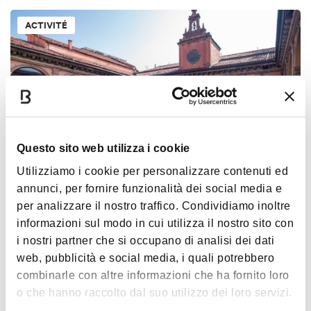
ACTIVITÉ
Questo sito web utilizza i cookie
€ 10
Utilizziamo i cookie per personalizzare contenuti ed
Palazzo dell'Archiginnasio et Teatro
annunci, per fornire funzionalità dei social media e
Anatomico - Visite guidée ou avec
per analizzare il nostro traffico. Condividiamo inoltre
audioguide
informazioni sul modo in cui utilizza il nostro sito con
BOLOGNA
i nostri partner che si occupano di analisi dei dati
web, pubblicità e social media, i quali potrebbero
combinarle con altre informazioni che ha fornito loro
ACTIVITÉ
o che hanno raccolto dal suo utilizzo dei loro servizi.