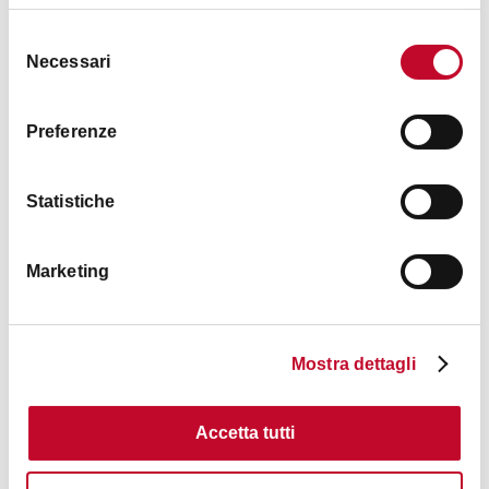
Selezione
Necessari
del
consenso
Preferenze
€ 12
Statistiche
Visite du musée Ottocento Bologna
BOLOGNA
Marketing
ACTIVITÉ
Mostra dettagli
Accetta tutti