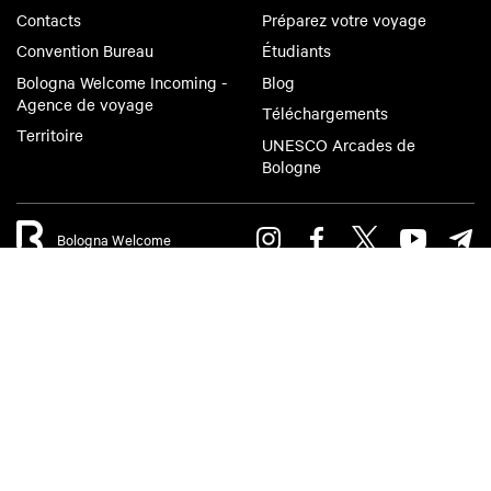
Contacts
Préparez votre voyage
Convention Bureau
Étudiants
Bologna Welcome Incoming -
Blog
Agence de voyage
Téléchargements
Territoire
UNESCO Arcades de
Bologne
Bologna Welcome
Politique Privacy
Politique Cookies
Accessibility
Terms of use
Terms of purchase
©2026 All rights reserved. Fondazione Bologna Welcome | Piazza del
Nettuno, 1, 40124 - Bologna | Registre du Commerce IT 04159281205
| REA: BO - 573761 | Téléphone
+39 051 6583111
|
Email:
info@bolognawelcome.it
| Courriel certifié
(PEC):
fondazionebolognawelcome@legalmail.it