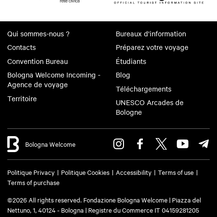
Visite guidée du Palazzo dell'Archiginnasio
Qui sommes-nous ?
Bureaux d'information
Du lundi au samedi
Contacts
Préparez votre voyage
ITA :
11h30, 15h30, 16h40
Convention Bureau
Étudiants
ENG :
10h20, 14h20, 16h00, 17h10
Bologna Welcome Incoming -
Blog
Agence de voyage
Téléchargements
Territoire
UNESCO Arcades de
Durée :
Bologne
City Red Bus
1 heure
Bologna Welcome
Visite guidée du Palazzo dell'Archiginnasio
1 heure et 15 minutes
Politique Privacy
Politique Cookies
Accessibility
Terms of use
Terms of purchase
©2026 All rights reserved. Fondazione Bologna Welcome | Piazza del
Modalités d'annulation :
Nettuno, 1, 40124 - Bologna | Registre du Commerce IT 04159281205