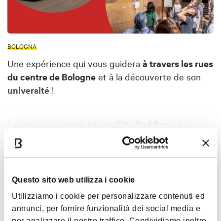
BOLOGNA
Une expérience qui vous guidera
à travers les rues
du centre de Bologne
et à la découverte de son
université
!
Laissez-vous conduire par
City Red Bus
à la
découverte du centre historique et découvrez les
Montrer plus
curiosités et l'histoire de Bologne grâce à
l'
audioguide
.
Intérêts
Questo sito web utilizza i cookie
Découvrez ensuite le
Palazzo dell'Archiginnasio
Utilizziamo i cookie per personalizzare contenuti ed
annunci, per fornire funzionalità dei social media e
accompagné d'un guide expert : la visite vous
per analizzare il nostro traffico. Condividiamo inoltre