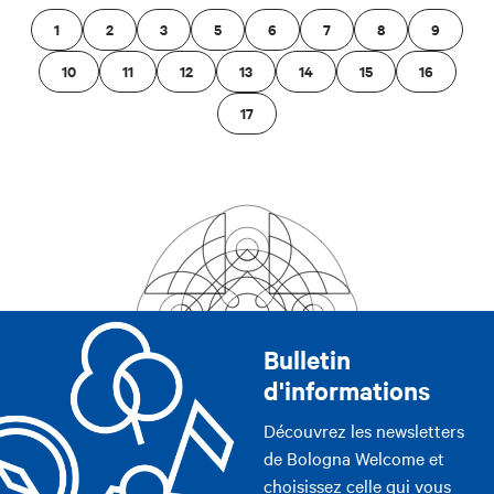
1
2
3
5
6
7
8
9
10
11
12
13
14
15
16
17
Bulletin
d'informations
Découvrez les newsletters
de Bologna Welcome et
choisissez celle qui vous