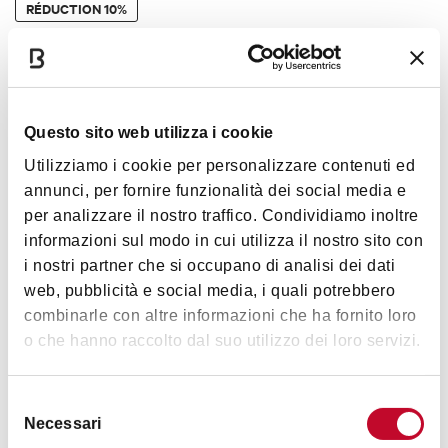
RÉDUCTION
10%
Questo sito web utilizza i cookie
Cantina Bentivoglio
Utilizziamo i cookie per personalizzare contenuti ed
annunci, per fornire funzionalità dei social media e
per analizzare il nostro traffico. Condividiamo inoltre
informazioni sul modo in cui utilizza il nostro sito con
RÉDUCTION
10%
i nostri partner che si occupano di analisi dei dati
web, pubblicità e social media, i quali potrebbero
combinarle con altre informazioni che ha fornito loro
o che hanno raccolto dal suo utilizzo dei loro servizi.
Master Beer
Selezione
Necessari
del