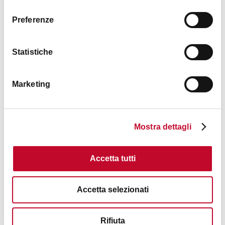
consenso
RÉDUCTION
10%
Preferenze
Statistiche
Marketing
Collezioni Comunali d'Arte
Mostra dettagli
RÉDUCTION
INGRESSO GRATUITO
Accetta tutti
Accetta selezionati
Genus Bononiae - Casa Saraceni
Rifiuta