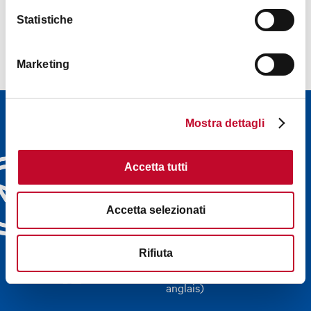
Statistiche
Marketing
Bulletin
Mostra dettagli
d'informations
Découvrez les newsletters
Accetta tutti
de Bologna Welcome et
choisissez celle qui vous
Accetta selezionati
convient le mieux:
événements, conseils,
visites guidées directement
Rifiuta
dans votre boîte mail (en
anglais)