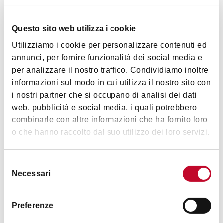
BOLOGNE
ITINÉRAIRE
Questo sito web utilizza i cookie
Utilizziamo i cookie per personalizzare contenuti ed
ART ET CULTURE
annunci, per fornire funzionalità dei social media e
per analizzare il nostro traffico. Condividiamo inoltre
informazioni sul modo in cui utilizza il nostro sito con
i nostri partner che si occupano di analisi dei dati
web, pubblicità e social media, i quali potrebbero
combinarle con altre informazioni che ha fornito loro
o che hanno raccolto dal suo utilizzo dei loro servizi.
Les lieux de l’Université la plus ancienne
Selezione
Necessari
d’Europe
del
consenso
05 mars 2020
- Comune di Bologna
BOLOGNE
ITINÉRAIRE
Preferenze