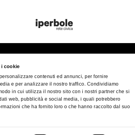
cinas de información
Bologna Welc
 i cookie
tudiantes
 personalizzare contenuti ed annunci, per fornire
og
edia e per analizzare il nostro traffico. Condividiamo
Privacy Policy
Polí
Terms of purchase
odo in cui utilizza il nostro sito con i nostri partner che si
scarga
dati web, pubblicità e social media, i quali potrebbero
rticos UNESCO de Bolonia
©2026 All rights res
ormazioni che ha fornito loro o che hanno raccolto dal suo
Nettuno, 1, 40124 - 
- 573761 | Teléfono
+
Correo electrónico ce
(PEC):
fondazionebol