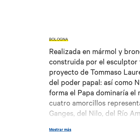
BOLOGNA
Realizada en mármol y bron
construida por el esculpto
proyecto de Tommaso Lauret
del poder papal: así como 
forma el Papa dominaría el 
cuatro amorcillos represent
Ganges, del Nilo, del Río Am
Ríos mayores de los contin
Mostrar más