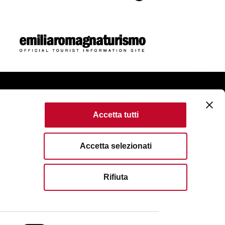
ome
Accetta tutti
tica de cookies
Accessibility
Terms of use
Accetta selezionati
erved. Fondazione Bologna Welcome | Piazza del
Rifiuta
Bologna | Registro Mercantil IT 04159281205 | REA: BO
39 051 6583111
| Email:
info@bolognawelcome.it
|
rtificado
ognawelcome@legalmail.it