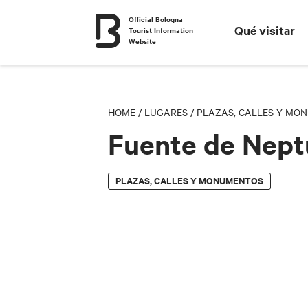
Official Bologna
Qué visitar
Tourist Information
Website
HOME
/
LUGARES
/
PLAZAS, CALLES Y MO
Fuente de Nep
PLAZAS, CALLES Y MONUMENTOS