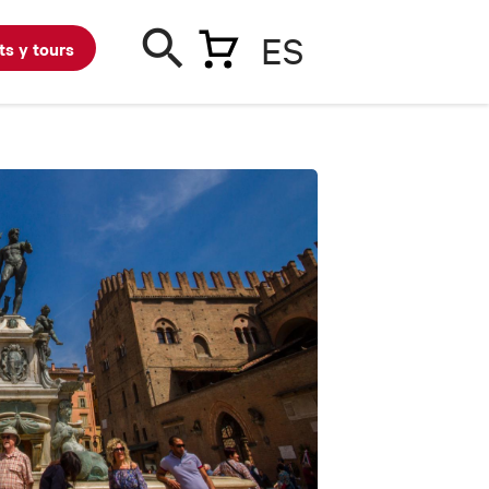
ES
ts y tours