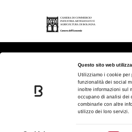
Quienes somos
Ofi
Questo sito web utilizza
Contactos
Es
Utilizziamo i cookie per
Convention Bureau
Bl
funzionalità dei social m
inoltre informazioni sul m
Bologna Welcome Incoming
De
Travel Agency
occupano di analisi dei 
Pó
combinarle con altre inf
Tienda de regalos
utilizzo dei loro servizi.
Territorio