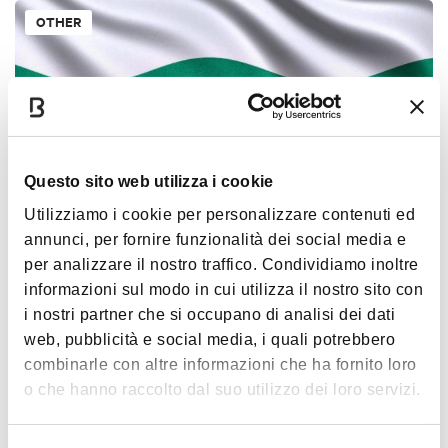
OTHER
Questo sito web utilizza i cookie
Utilizziamo i cookie per personalizzare contenuti ed
annunci, per fornire funzionalità dei social media e
Consulate of the Republic of Bulgaria
per analizzare il nostro traffico. Condividiamo inoltre
BOLOGNA
informazioni sul modo in cui utilizza il nostro sito con
i nostri partner che si occupano di analisi dei dati
web, pubblicità e social media, i quali potrebbero
OTHER
combinarle con altre informazioni che ha fornito loro
o che hanno raccolto dal suo utilizzo dei loro servizi.