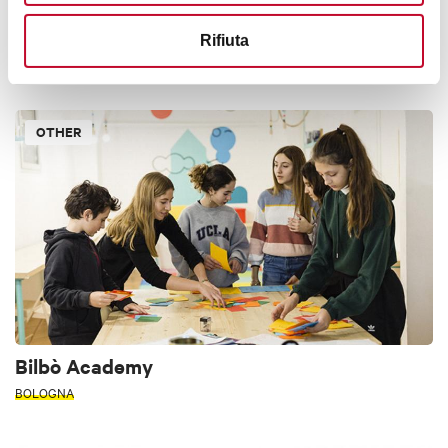
First Aid: Istituto Ortopedico Rizzoli
Rifiuta
BOLOGNA
OTHER
Bilbò Academy
BOLOGNA