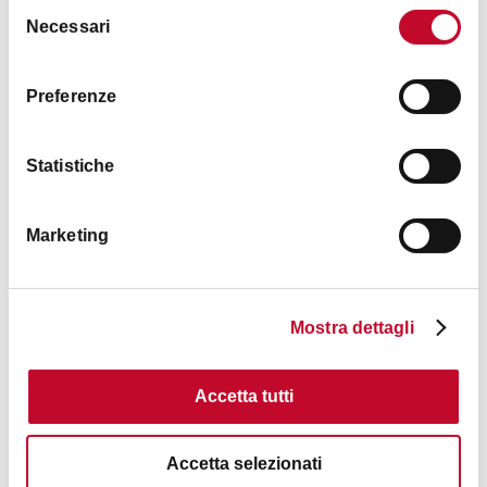
Selezione
Necessari
del
consenso
Preferenze
Itehad Good Luck snc (Via Altabella)
Statistiche
BOLOGNA
Marketing
OTHER
Mostra dettagli
Accetta tutti
Accetta selezionati