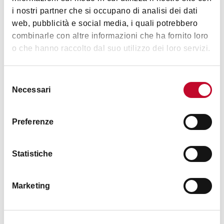
i nostri partner che si occupano di analisi dei dati
web, pubblicità e social media, i quali potrebbero
Animals accepted
combinarle con altre informazioni che ha fornito loro
Si
o che hanno raccolto dal suo utilizzo dei loro servizi.
Selezione
Necessari
del
consenso
Insights
Preferenze
If you book online you will receive a 5% discount on the
service
Statistiche
Timetables
Marketing