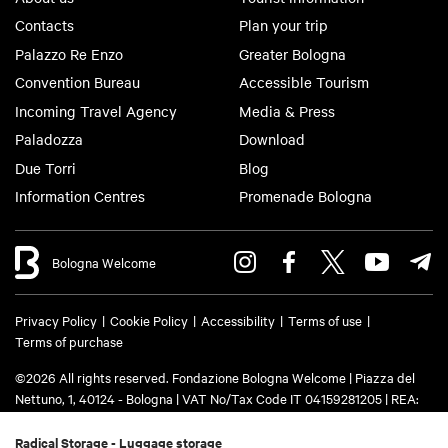
Contacts
Plan your trip
Palazzo Re Enzo
Greater Bologna
Convention Bureau
Accessible Tourism
Incoming Travel Agency
Media & Press
Paladozza
Download
Due Torri
Blog
Information Centres
Promenade Bologna
Bologna Welcome
Privacy Policy
Cookie Policy
Accessibility
Terms of use
Terms of purchase
©2026 All rights reserved. Fondazione Bologna Welcome | Piazza del
Nettuno, 1, 40124 - Bologna | VAT No/Tax Code IT 04159281205 | REA:
BO - 573761 | Phone
+39 051 6583111
| Email:
info@bolognawelcome.it
|
PEC:
fondazionebolognawelcome@legalmail.it
Radical Storage - Luggage storage