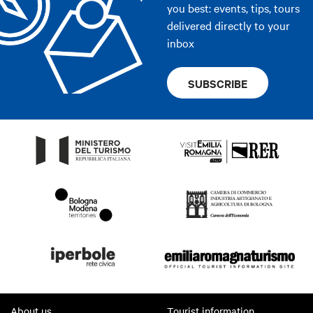
you best: events, tips, tours
delivered directly to your
inbox
SUBSCRIBE
About us
Tourist information