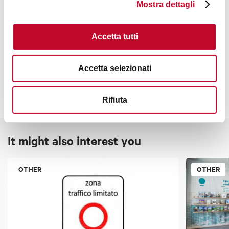
9:30am-1:30pm; 3:30pm-7:30pm
Mostra dettagli
Accetta tutti
Contacts
Accetta selezionati
Rifiuta
It might also interest you
OTHER
OTHER