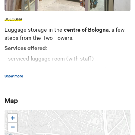
BOLOGNA
Luggage storage in the
centre of Bologna
, a few
steps from the Two Towers.
Services offered
:
- serviced luggage room (with staff)
- automated luggage deposit (Locker ) always
Show more
open 24 hours a day.
Special offer for Asinelli tower ticket holders:
Map
luggage of any size for 90 minutes at a cost of
1.50 euro.
+
−