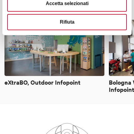
Accetta selezionati
It might also interest you
Rifiuta
OTHER
OTHER
eXtraBO, Outdoor Infopoint
Bologna 
Infopoint