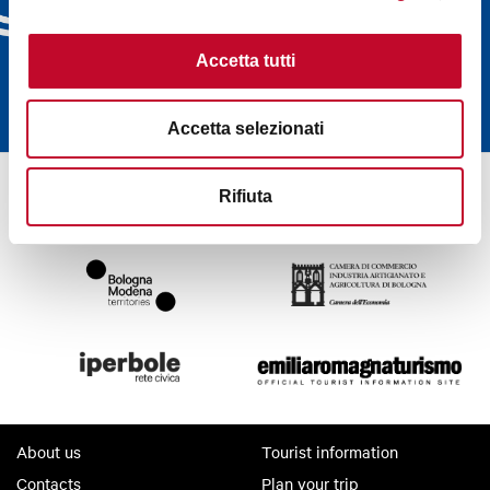
delivered directly to your
inbox
Accetta tutti
SUBSCRIBE
Accetta selezionati
Rifiuta
About us
Tourist information
Contacts
Plan your trip