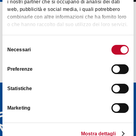
i nostri partner che si occupano di analisi dei dati
web, pubblicità e social media, i quali potrebbero
combinarle con altre informazioni che ha fornito loro
o che hanno raccolto dal suo utilizzo dei loro servizi.
Selezione
Necessari
del
consenso
Preferenze
Statistiche
Newsletter
Discover Bologna
Marketing
Welcome's newsletters and
choose the one that suits
you best: events, tips, tours
Mostra dettagli