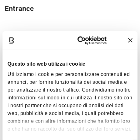
Entrance
Purchase your ticket at the
Bologna Welcome Ticket
office
in Piazza Maggiore or on the
official website
Show more
Questo sito web utilizza i cookie
Interests
Utilizziamo i cookie per personalizzare contenuti ed
annunci, per fornire funzionalità dei social media e
per analizzare il nostro traffico. Condividiamo inoltre
informazioni sul modo in cui utilizza il nostro sito con
Music &
i nostri partner che si occupano di analisi dei dati
Exhibition
web, pubblicità e social media, i quali potrebbero
combinarle con altre informazioni che ha fornito loro
o che hanno raccolto dal suo utilizzo dei loro servizi.