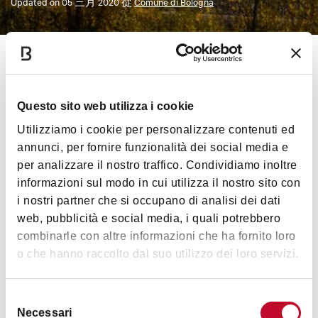
Updated on
05 三月 2020
從
Comune di Bologna
这条自然路线长5.5公里，沿着西向自行
车道进行，从Via della Grada连接了博洛尼亚和
Casalecchio di Reno中心。你能在这条路上充分
Questo sito web utilizza i cookie
了解到水利是如何将以前的博洛尼亚推上意
Utilizziamo i cookie per personalizzare contenuti ed
大利纺织业龙头位置的。
annunci, per fornire funzionalità dei social media e
per analizzare il nostro traffico. Condividiamo inoltre
最早的史料记载了1191年关于Reno运河的
informazioni sul modo in cui utilizza il nostro sito con
故事：一群博洛尼亚人在河道上建了一圈木
i nostri partner che si occupano di analisi dei dati
篱笆。在篱笆里面他们挖掘了一条通往博洛
web, pubblicità e social media, i quali potrebbero
尼亚的运河，这条运河向磨坊、工厂提供水
combinarle con altre informazioni che ha fornito loro
利能源，向
纳维莱运河
也注入了水源。
o che hanno raccolto dal suo utilizzo dei loro servizi.
这条路线可以让你欣赏Reno运河沿路优
美的风景、古老的城门遗迹和城市重要的水
Selezione
利系统。最后一站是树木葱茏的
Chiusa公园
，
Necessari
del