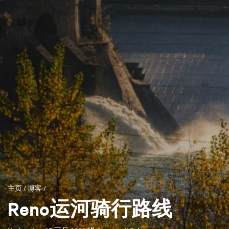
主页
/
博客
/
Reno运河骑行路线