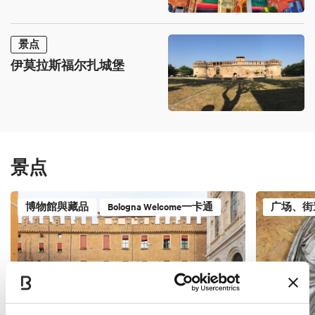
景点
伊莫拉斯福尔扎城堡
景点
博物館與藏品
Bologna Welcome一卡通
广场、街