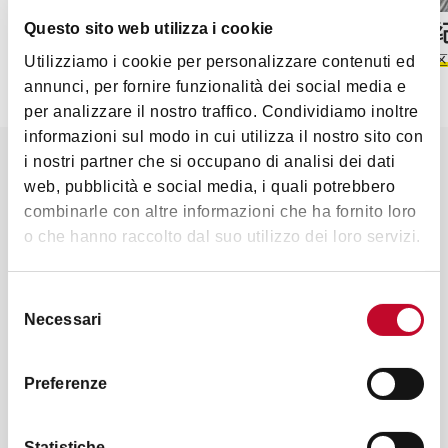
裴波利宫殿——博洛尼亚历史博
卡尔特
Questo sito web utilizza i cookie
物馆
博洛尼亚市
Utilizziamo i cookie per personalizzare contenuti ed
四方区
无障碍场所
annunci, per fornire funzionalità dei social media e
per analizzare il nostro traffico. Condividiamo inoltre
informazioni sul modo in cui utilizza il nostro sito con
i nostri partner che si occupano di analisi dei dati
博客
web, pubblicità e social media, i quali potrebbero
combinarle con altre informazioni che ha fornito loro
o che hanno raccolto dal suo utilizzo dei loro servizi.
Selezione
Necessari
del
consenso
Preferenze
Statistiche