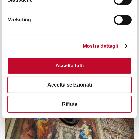
老犹太区
Marketing
Mostra dettagli
柱廊之城
Accetta tutti
Accetta selezionati
Rifiuta