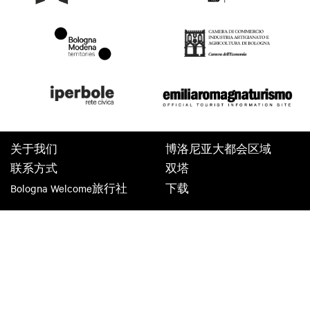
关于我们
博洛尼亚大都会区域
联系方式
双塔
Bologna Welcome旅行社
下载
Bologna Welcome
隐私政策
Cookie Policy
Terms of use
Terms of purchase
©2026 All rights reserved. Fondazione Bologna Welcome | Piazza del