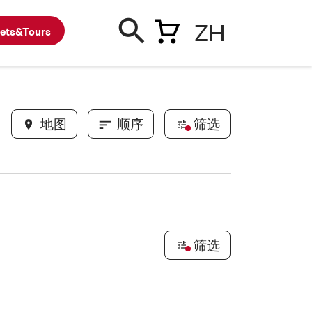
ZH
kets&Tours
地图
顺序
筛选
亮点
体育场所
一卡通合作伙伴
筛选
塔、历史建筑
新鲜事