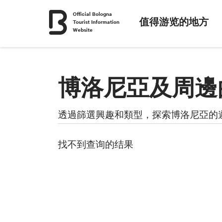
Official Bologna
值得游览的地方
Tourist Information
Website
博洛尼亞及周邊
透過篩選興趣和類型，探索博洛尼亞的
利益
找不到查询的结果
博物館與藏品
时段
購物地點
选择时段
+
村庄
电影
−