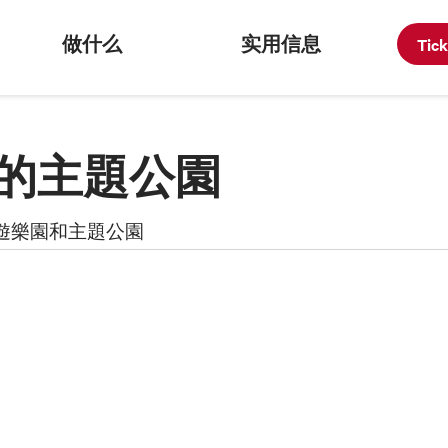
做什么
实用信息
Tic
的主題公園
遊樂園和主題公園
藝術畫廊
考古遗址
徒步路线
公园和花园
主题公园
工业考古
广场、街道、古迹
宗教建築
院和剧院
温泉和健康
圖書館