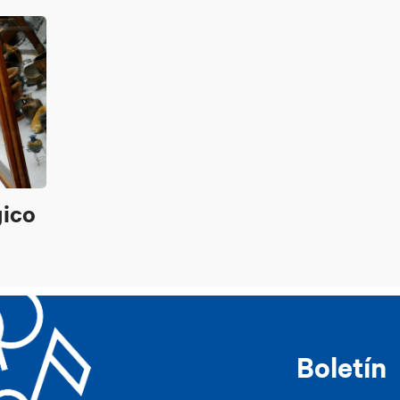
gico
Boletín