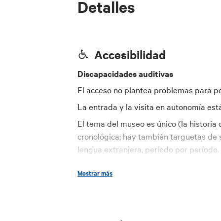
Detalles
Accesibilidad
Discapacidades auditivas
El acceso no plantea problemas para p
La entrada y la visita en autonomía está
El tema del museo es único (la historia
cronológica; hay también targuetas de s
lengua extranjera, período por período
exposición a formas innovadoras que uti
Mostrar más
El lenguaje de de los paneles descripti
aunque la comprensión está respaldada p
así como por combinaciones de imágene
los contenidos sean accesibles para to