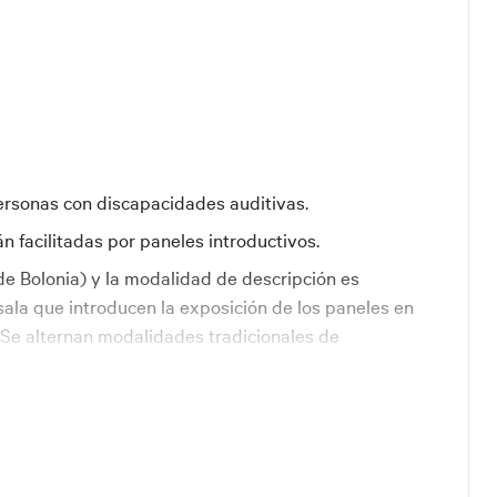
ersonas con discapacidades auditivas.
n facilitadas por paneles introductivos.
 de Bolonia) y la modalidad de descripción es
ala que introducen la exposición de los paneles en
. Se alternan modalidades tradicionales de
lizan una multiplicidad de canales y códigos.
vos requiere competencias lingüísticas medias,
or la utilización de gráficos y soportes visuales,
s, texto e instalaciones que en conjunto hacen que
dos.