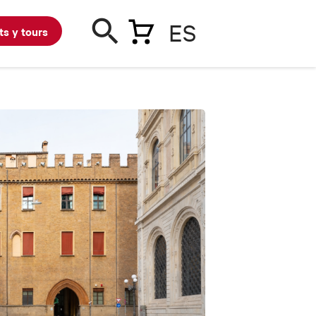
ES
ts y tours