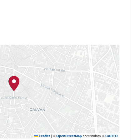
seo della Storia di Bologna
Bologna Welcome
afiliadas a la
la entrada es gratuita.
rta
(plaza cubierta) del Palazzo
Café del
 podrá hacer una pausa en el
Tienda del Museo
 en la
.
|
©
contributors ©
Leaflet
OpenStreetMap
CARTO