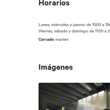
Horarios
Los que quieren profundizar la visita por
donde se pueden descargar el folleto, e
a los programas de eventos y de visitas
Lunes, miércoles y jueves: de 10.00 a 19
No se prevén modalidades de comunicac
Viernes, sábado y domingo: de 11.00 a 2
como en el elevador.
Cerrado
: martes
Movilidad reducida y dificultad de mo
El museo es accesible en casi su total
Imágenes
puedan encontrar dificultad en la prime
una calle etrusca con suelos desnivelado
presencia de un tramo de escaleras con 
Teatro Virtual es reducido y podría dific