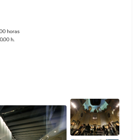
 su propia cuenta pueden visitar el sitio internet,
l mapa del museo y la descripción del palacio, junto
 didácticas.
.00 horas
ión visual en caso de alarma tanto en los aseos
0.00 h.
vimiento
idad, aunque las personas con movilidad reducida
ra sala (Bolonia Etrusca) donde se ha reconstruido
s, así como para llegar al Teatro Virtual, por la
pasamano a la derecha; el espacio interior al
ultar la visión a las personas en silla de ruedas.