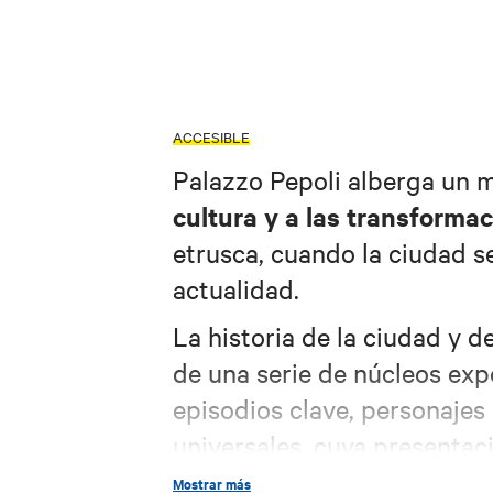
ACCESIBLE
Palazzo Pepoli alberga un 
cultura y a las transforma
etrusca, cuando la ciudad se
actualidad.
La historia de la ciudad y d
de una serie de núcleos exp
episodios clave, personajes
universales, cuya presentac
objetos, i
combinación de
Mostrar más