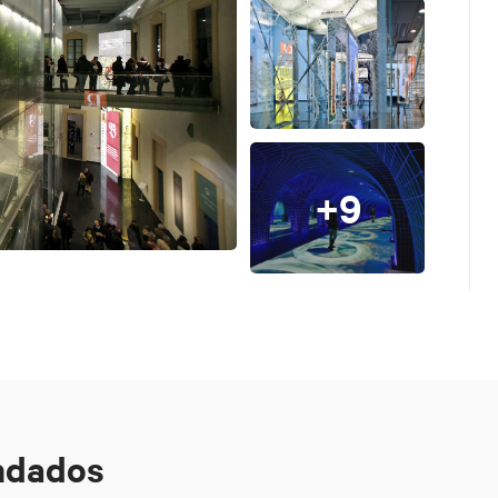
+9
ndados