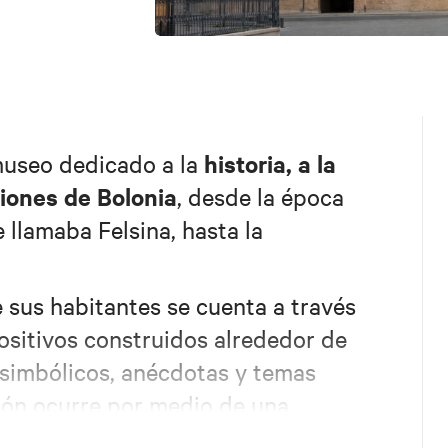
historia, a la
museo dedicado a la
ciones de Bolonia
, desde la época
 llamaba Felsina, hasta la
e sus habitantes se cuenta a través
ositivos construidos alrededor de
 simbólicos, anécdotas y temas
ión ocurre por medio de una
mágenes y elementos multimedia
.