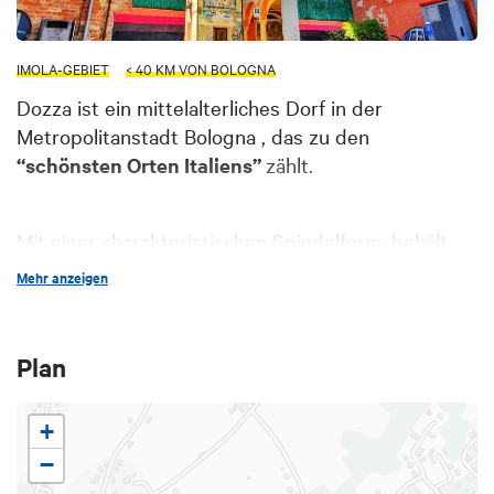
IMOLA-GEBIET
< 40 KM VON BOLOGNA
Dozza ist ein mittelalterliches Dorf in der
Metropolitanstadt Bologna , das zu den
“schönsten Orten Italiens”
zählt.
Mit einer charakteristischen Spindelform, behält
die Burg ihre
mittelalterliche Stadtstruktur
Mehr anzeigen
perfekt bei, indem sie sich vollständig innerhalb
der alten Mauern entwickelt, die an deren
höchsten Punkt von der imposanten
Festung
Plan
überragt werden.
+
Dozza ist wegen seiner
Biennale für
−
zeitgenössische Kunst der bemalten Mauer (
jetzt