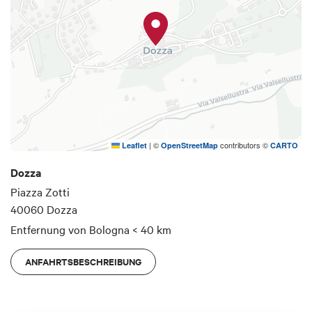
in seiner 25. Ausgabe) weltberühmt, bei der die
Kleinstadt in ein Freilichtmuseum verwandelt wird,
wo bekannte Künstler dauerhafte Kunstwerke an
den Hausmauern anbringen.
|
©
contributors ©
Leaflet
OpenStreetMap
CARTO
Dozza
Piazza Zotti
40060 Dozza
Entfernung von Bologna
< 40 km
ANFAHRTSBESCHREIBUNG