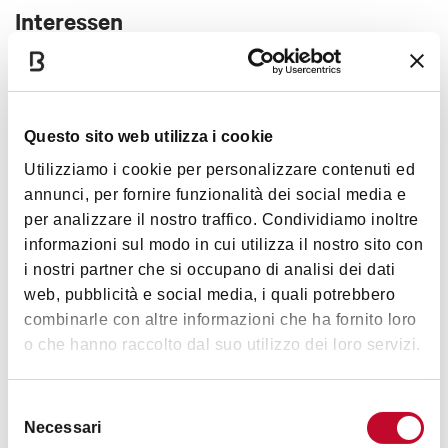
Interessen
Kunst und
Natur und
Questo sito web utilizza i cookie
Kultur
Landschaft
Utilizziamo i cookie per personalizzare contenuti ed
annunci, per fornire funzionalità dei social media e
per analizzare il nostro traffico. Condividiamo inoltre
Bilder
informazioni sul modo in cui utilizza il nostro sito con
i nostri partner che si occupano di analisi dei dati
web, pubblicità e social media, i quali potrebbero
combinarle con altre informazioni che ha fornito loro
o che hanno raccolto dal suo utilizzo dei loro servizi.
Selezione
Necessari
del