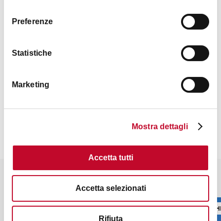
consenso
Preferenze
Statistiche
Marketing
+1
Mostra dettagli
Accetta tutti
Empfohlene Suchergebnisse
Accetta selezionati
TÜRME, HISTORISCHE GEBÄUDE
TÜRME, H
Rifiuta