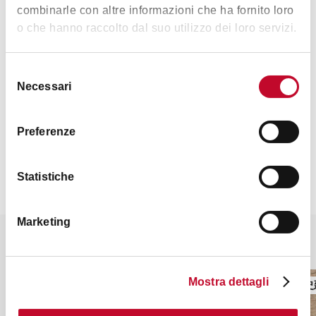
combinarle con altre informazioni che ha fornito loro
心情
o che hanno raccolto dal suo utilizzo dei loro servizi.
Selezione
Necessari
del
藝術文化
consenso
Preferenze
Statistiche
Marketing
你也许会对这些感兴趣
Mostra dettagli
塔、历史建筑
塔、历史