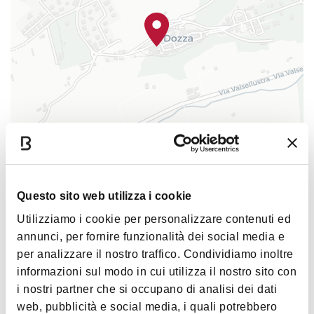
大利并且颁布了自己的法律之后，多扎城堡
被免于充公，因为Giacomo Malvezzi-Campeggi
侯爵证明了城堡是私人财产。多扎庄园被废
除，但是城堡一直到1960都是侯爵家族财产。
自此建筑群向公众开放，并被改造成博物
馆。 摄影 Wikicommons和Simona Bucolieri，CC
BY-SA执照
|
©
contributors ©
Leaflet
OpenStreetMap
CARTO
多扎城堡
Piazza Rocca
Questo sito web utilizza i cookie
40060 Dozza
Utilizziamo i cookie per personalizzare contenuti ed
到博洛尼亞的距離
< 40 km
annunci, per fornire funzionalità dei social media e
per analizzare il nostro traffico. Condividiamo inoltre
如何到达
informazioni sul modo in cui utilizza il nostro sito con
i nostri partner che si occupano di analisi dei dati
web, pubblicità e social media, i quali potrebbero