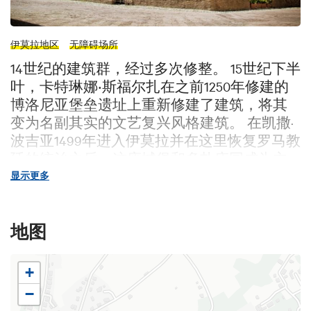
伊莫拉地区
无障碍场所
14世纪的建筑群，经过多次修整。 15世纪下半
叶，卡特琳娜‧斯福尔扎在之前1250年修建的
博洛尼亚堡垒遗址上重新修建了建筑，将其
变为名副其实的文艺复兴风格建筑。 在凯撒·
波吉亚1499年进入伊莫拉并在这里恢复罗马教
廷的统治之后，这座城堡和多扎庄园成为主
教使节Campeggi的房产。这个家族对城堡进
显示更多
行了多项改动，将原来的战争堡垒变成了外
交代表地。 之后在1728年，Campeggi最后一个
地图
男丁Lorenzo Campeggi死后，多扎侯爵封地被
Matteo Malvezzi之妻Francesca Maria Campeggi继
承。她决定将封建权力移交给Malvezzi家族。
+
她的儿子Emilio是第一个将Malvezzi-Campeggi两
−
个家族姓氏合并的侯爵。 当拿破仑南下至意