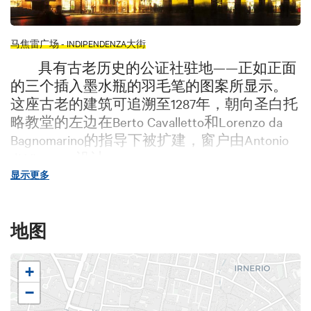
马焦雷广场 - INDIPENDENZA大街
具有古老历史的公证社驻地——正如正面
的三个插入墨水瓶的羽毛笔的图案所显示。
这座古老的建筑可追溯至1287年，朝向圣白托
略教堂的左边在Berto Cavalletto和Lorenzo da
Bagnomarino的指导下被扩建，窗户由Antonio
di Vincenzo设计。
显示更多
右边的部分最为古老，1442年被
Bartolomeo Fioravanti重新装修，1908年
A.Rubbiani从他的设计里获得灵感，恢复了直
地图
棂窗框艳丽的哥特风格、去掉了18世纪风格的
设计。建筑内部由Achille Casanova重新绘画装
+
饰了天花板。
−