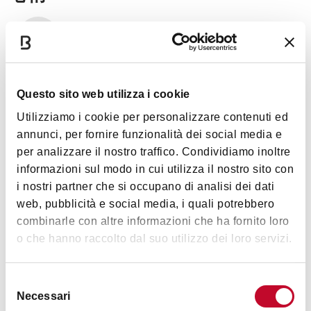
藝術文化
Questo sito web utilizza i cookie
Utilizziamo i cookie per personalizzare contenuti ed
annunci, per fornire funzionalità dei social media e
时间表
per analizzare il nostro traffico. Condividiamo inoltre
informazioni sul modo in cui utilizza il nostro sito con
i nostri partner che si occupano di analisi dei dati
web, pubblicità e social media, i quali potrebbero
只在有展览或活动时开放
combinarle con altre informazioni che ha fornito loro
o che hanno raccolto dal suo utilizzo dei loro servizi.
图片
Selezione
Necessari
del