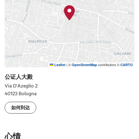
|
©
contributors ©
Leaflet
OpenStreetMap
CARTO
公证人大殿
Via D'Azeglio 2
40123 Bologna
如何到达
心情