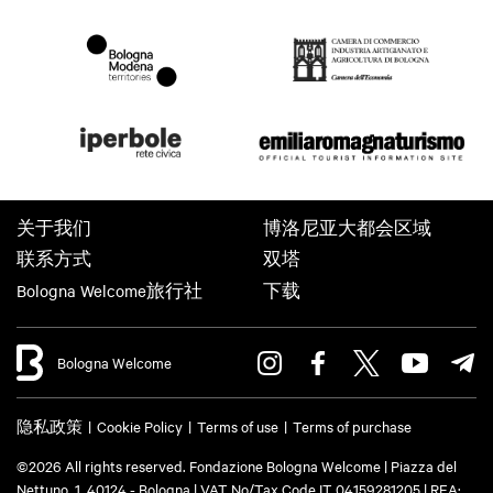
关于我们
博洛尼亚大都会区域
联系方式
双塔
Bologna Welcome旅行社
下载
Bologna Welcome
隐私政策
Cookie Policy
Terms of use
Terms of purchase
©2026 All rights reserved. Fondazione Bologna Welcome | Piazza del
Nettuno, 1, 40124 - Bologna | VAT No/Tax Code IT 04159281205 | REA: