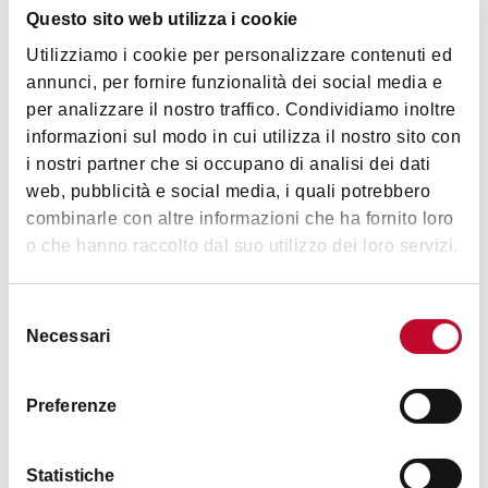
门票
Questo sito web utilizza i cookie
Utilizziamo i cookie per personalizzare contenuti ed
annunci, per fornire funzionalità dei social media e
城堡设有导游，只对报名跟导游参观的团开放。导游
per analizzare il nostro traffico. Condividiamo inoltre
时刻表可以在
www.bentivoglio.bo.it
看到。
informazioni sul modo in cui utilizza il nostro sito con
i nostri partner che si occupano di analisi dei dati
web, pubblicità e social media, i quali potrebbero
combinarle con altre informazioni che ha fornito loro
心情
o che hanno raccolto dal suo utilizzo dei loro servizi.
Selezione
Necessari
del
藝術文化
consenso
Preferenze
Statistiche