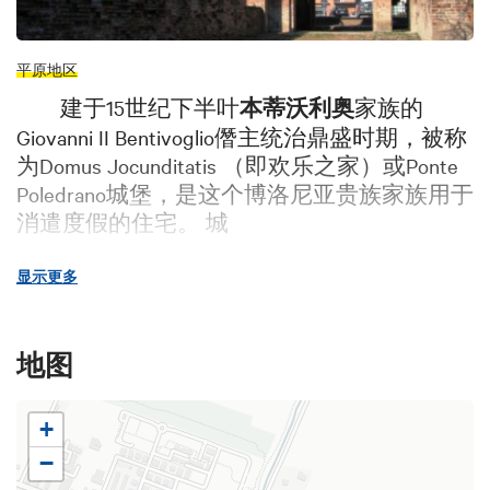
平原地区
建于15世纪下半叶
本蒂沃利奥
家族的
Giovanni II Bentivoglio僭主统治鼎盛时期，被称
为Domus Jocunditatis （即欢乐之家）或Ponte
Poledrano城堡，是这个博洛尼亚贵族家族用于
消遣度假的住宅。 城
堡呈四方形，拥有宽大的窗户、宽敞并明
显示更多
亮的庭院、宾客大厅、多种设施和马厩，在
建筑师Alfonso Rubbiani修复之后仍然保留了原
来的
文艺复兴
风格。
地图
内部有美轮美奂的16世纪壁画和艾米利亚
艺术风格的装饰品，处处都诉说了这个地方
+
的历史：在迷人的“面包历史”大厅可以欣赏到
−
描绘了Bentivoglio这块土地上的乡野生活，在