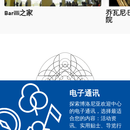
Barilli之家
乔瓦尼·
院
电子通讯
探索博洛尼亚欢迎中心
的电子通讯，选择最适
合您的内容：活动资
讯、实用贴士、导览行