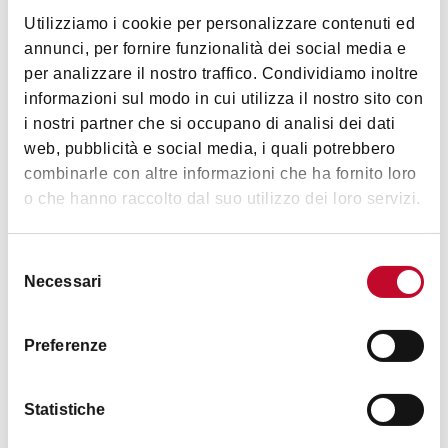
Utilizziamo i cookie per personalizzare contenuti ed
annunci, per fornire funzionalità dei social media e
per analizzare il nostro traffico. Condividiamo inoltre
informazioni sul modo in cui utilizza il nostro sito con
藝術文化
i nostri partner che si occupano di analisi dei dati
web, pubblicità e social media, i quali potrebbero
combinarle con altre informazioni che ha fornito loro
o che hanno raccolto dal suo utilizzo dei loro servizi.
Selezione
Necessari
时间表
del
consenso
Preferenze
不开放参观
Statistiche