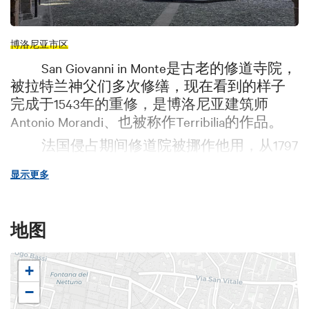
博洛尼亚市区
San Giovanni in Monte是古老的修道寺院，
被拉特兰神父们多次修缮，现在看到的样子
完成于1543年的重修，是博洛尼亚建筑师
Antonio Morandi、也被称作Terribilia的作品。
法国侵占期间修道院被挪作他用，从1797
年开始用为监狱和法庭，直到博洛尼亚大学
显示更多
将这片地产购入并重新修筑。
修道院内部有非常美丽的回廊。门廊处
可以看到Nicolò dell'Arca用熟土制作的雄鹰雕
地图
塑。
在圣器收藏室和与教堂相接的教区办公
+
室里是教区博物馆。这里收藏了重要的装饰
−
和宗教出土文物、圣骨盒、象牙制品、玻璃