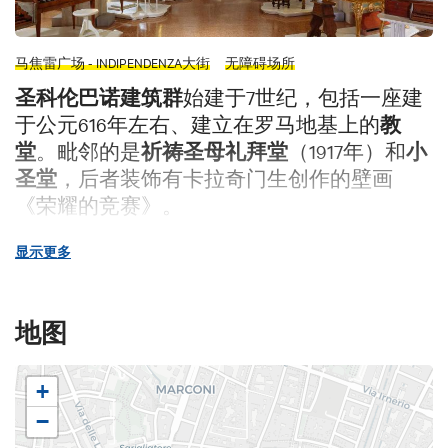
马焦雷广场 - INDIPENDENZA大街
无障碍场所
圣科伦巴诺建筑群
始建于7世纪，包括一座建
于公元616年左右、建立在罗马地基上的
教
堂
。毗邻的是
祈祷圣母礼拜堂
（1917年）和
小
圣堂
，后者装饰有卡拉奇门生创作的壁画
《荣耀的竞赛》。
该建筑群于2005年被博洛尼亚储蓄银行基金
显示更多
会购入并修复，期间发现了一座中世纪地
窖、一处13世纪的墓葬，以及一幅归于朱恩塔
·皮萨诺（Giunta Pisano）的13世纪早期壁画。
地图
建筑群于2010年重新开放，并设有
塔利亚维尼
古乐器收藏馆
，这是一个极具价值且仍可使
+
用的独特收藏，自1969年由路易吉·费迪南多·
−
塔利亚维尼大师开始建立，以一架16世纪的小