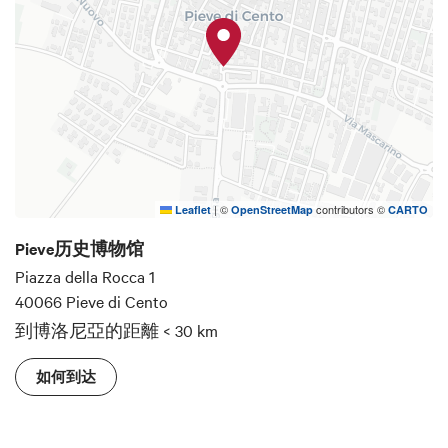
|
©
contributors ©
Leaflet
OpenStreetMap
CARTO
Pieve历史博物馆
Piazza della Rocca 1
40066 Pieve di Cento
到博洛尼亞的距離
< 30 km
如何到达