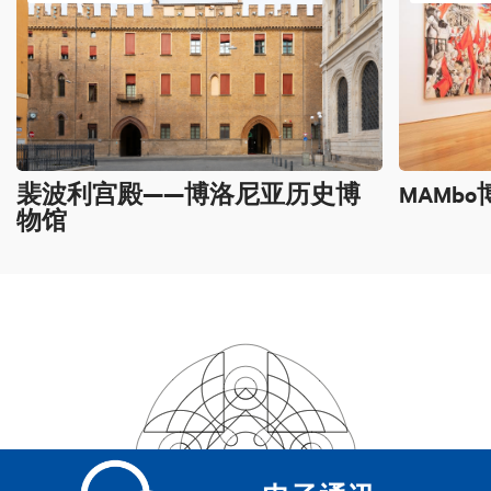
裴波利宫殿——博洛尼亚历史博
MAMb
物馆