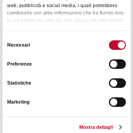
web, pubblicità e social media, i quali potrebbero
combinarle con altre informazioni che ha fornito loro
心情
o che hanno raccolto dal suo utilizzo dei loro servizi.
Selezione
Necessari
del
藝術文化
consenso
Preferenze
Statistiche
时间表
Marketing
3月至5月、9月至11月：
Mostra dettagli