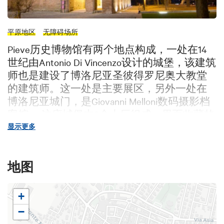
平原地区
无障碍场所
Pieve历史博物馆有两个地点构成，一处在14
世纪由Antonio Di Vincenzo设计的城堡，该建筑
师也是建设了博洛尼亚圣彼得罗尼奥大教堂
的建筑师。这一处是主要展区，另外一处在
博洛尼亚城门，是Giovanni Melloni数码摄影档
案馆。 这座城堡由8个大厅组成，里面收藏的
展品讲述了Pieve di Cento的千年历史，从城邦
显示更多
建立到土地迁移，再到布局变化和社会变化
的方方面面。重要的历史艺术文物和超过300
地图
个视频陪伴参观者整个参观过程。 Giovanni
Melloni数码摄影档案馆包括了2000张关于Pieve
历史的照片，在被数码处理后可以在触屏设
+
备上观看。这是本大区第一座可用数码技术
−
展示的市立博物馆。