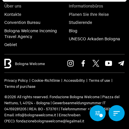
Über uns
Informationsbüros
Kontakte
Planen Sie Ihre Reise
Convention Bureau
Studierende
Bologna Welcome Incoming
Blog
Travel Agency
UNESCO Arkaden Bologna
Gebiet
Bologna Welcome
Privacy Policy
Cookie-Richtlinie
Accessibility
Terms of use
Terms of purchase
©2026 All rights reserved. Fondazione Bologna Welcome | Piazza del
Nettuno, 1, 40124 - Bologna | Gewerbeanmeldungsnummer IT
04159281205 | REA: BO - 573761 | Telefonnummer
+39 051 6583111
|
Email:
info@bolognawelcome.it
| Einschreiben
(PEC):
fondazionebolognawelcome@legalmail.it