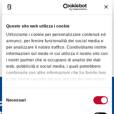
Cineteca di Bologna – Ehemalige Manifattura
Questo sito web utilizza i cookie
Tabacchi (Tabakfabrik)
BOLOGNA
Utilizziamo i cookie per personalizzare contenuti ed
annunci, per fornire funzionalità dei social media e
per analizzare il nostro traffico. Condividiamo inoltre
informazioni sul modo in cui utilizza il nostro sito con
i nostri partner che si occupano di analisi dei dati
web, pubblicità e social media, i quali potrebbero
combinarle con altre informazioni che ha fornito loro
o che hanno raccolto dal suo utilizzo dei loro servizi.
Newsletter
Selezione
Entdecken Sie die
Necessari
del
Newsletter von Bologna
consenso
Welcome und wählen Sie