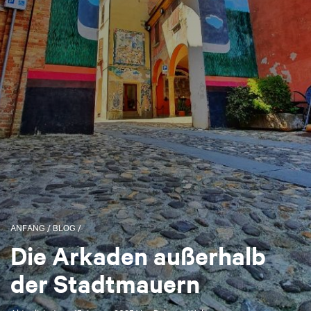
ANFANG
/
BLOG
/
Die Arkaden außerhalb
der Stadtmauern