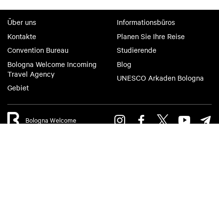
Über uns
Informationsbüros
Kontakte
Planen Sie Ihre Reise
Convention Bureau
Studierende
Bologna Welcome Incoming
Blog
Travel Agency
UNESCO Arkaden Bologna
Gebiet
Bologna Welcome
Privacy Policy
Cookie-Richtlinie
Accessibility
Terms of use
Terms of purchase
©2026 All rights reserved. Fondazione Bologna Welcome | Piazza del
Nettuno, 1, 40124 - Bologna | Gewerbeanmeldungsnummer IT
04159281205 | REA: BO - 573761 | Telefonnummer
+39 051 6583111
|
Email:
info@bolognawelcome.it
| Einschreiben
(PEC):
fondazionebolognawelcome@legalmail.it