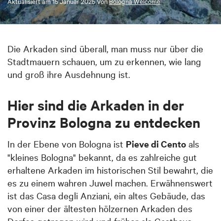
Aktualisiert am
15 Januar 2025
Von
Bologna Welcome
Die Arkaden sind überall, man muss nur über die
Stadtmauern schauen, um zu erkennen, wie lang
und groß ihre Ausdehnung ist.
Hier sind die Arkaden in der
Provinz Bologna zu entdecken
In der Ebene von Bologn
a ist
Pieve di Cento
als
"kleines Bologna"
bekannt, da es zahlreiche gut
erhaltene Arkaden im historischen Stil bewahrt, die
es zu einem wahren Juwel machen. Erwähnenswert
ist das Casa degli Anziani, ein altes Gebäude, das
von einer der ältesten hölzernen Arkaden des
Dorfes getragen wird und früher als Gasthaus,