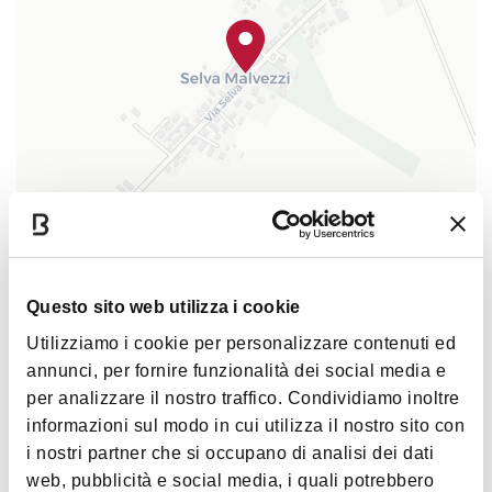
|
©
contributors ©
Leaflet
OpenStreetMap
CARTO
Selva Malvezzi
Selva Malvezzi
Questo sito web utilizza i cookie
40062 Molinella
Utilizziamo i cookie per personalizzare contenuti ed
到博洛尼亞的距離
< 40 km
annunci, per fornire funzionalità dei social media e
per analizzare il nostro traffico. Condividiamo inoltre
如何到达
informazioni sul modo in cui utilizza il nostro sito con
i nostri partner che si occupano di analisi dei dati
web, pubblicità e social media, i quali potrebbero