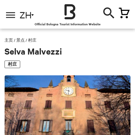
ZH
Official Bologna Tourist Information Website
主页
/
景点
/
村庄
Selva Malvezzi
村庄