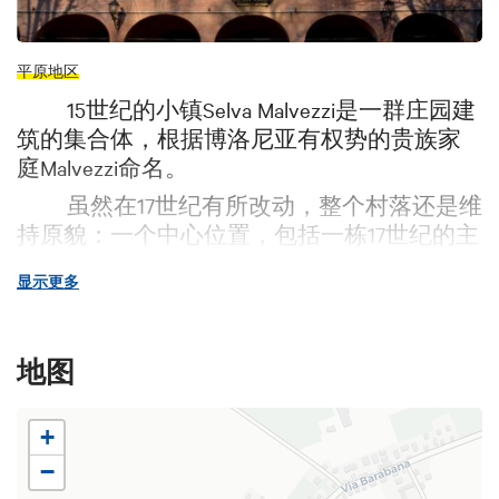
平原地区
15世纪的小镇Selva Malvezzi是一群庄园建
筑的集合体，根据博洛尼亚有权势的贵族家
庭Malvezzi命名。
虽然在17世纪有所改动，整个村落还是维
持原貌：一个中心位置，包括一栋17世纪的主
人大楼、大楼大厅两侧有适合人和动物进入
显示更多
的斜坡，还有地方长官的大楼、正面有钟表
和钟。小镇如同在博洛尼亚绿色平原的一个
小世界。一座中世纪的堡垒，部分已倒塌。
地图
7月份时，广场上和当地的小酒馆变成
Selva in Jazz爵士音乐节的舞台。
+
−