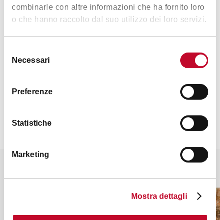
combinarle con altre informazioni che ha fornito loro
心情
o che hanno raccolto dal suo utilizzo dei loro servizi.
Selezione
Necessari
del
藝術文化
音樂和娛樂
自然與風景
consenso
Preferenze
Statistiche
Marketing
你也许会对这些感兴趣
Mostra dettagli
村庄
村庄