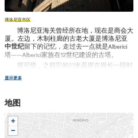
博洛尼亚市区
博洛尼亚海关曾经所在地，现在是商会大
厦。左边，木制柱廊的古老大厦是博洛尼亚
中世纪
留下的记忆，走过去一点就是Alberici
塔——Alberici家族在12世纪建设的古塔。
很可惜，之前它的27米高度在很长一段时
间里被旁边的建筑挡住了视野。
直到1928年，
显示更多
周围经过整修，它终于恢复了自由呼吸。
幸运的是，今天还能看见塔下面有木制拱
顶的精美店铺。据说这是博洛尼亚
最古老
的
地图
一家，1273年开张。
为了增加内部面积，他们拆除了一些塔楼
+
的墙体，因此有可能塔楼原来更高。在后来
−
时期里，大概为了使塔体更轻将其高度降