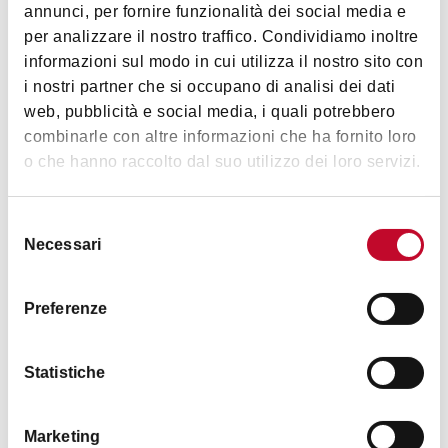
annunci, per fornire funzionalità dei social media e
per analizzare il nostro traffico. Condividiamo inoltre
informazioni sul modo in cui utilizza il nostro sito con
藝術文化
i nostri partner che si occupano di analisi dei dati
web, pubblicità e social media, i quali potrebbero
combinarle con altre informazioni che ha fornito loro
o che hanno raccolto dal suo utilizzo dei loro servizi.
Selezione
Necessari
del
时间表
consenso
Preferenze
内部不对外开放参观
Statistiche
联系方式
Marketing