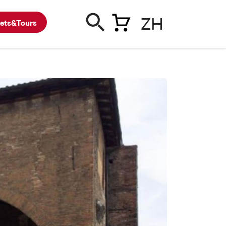
ZH
kets&Tours