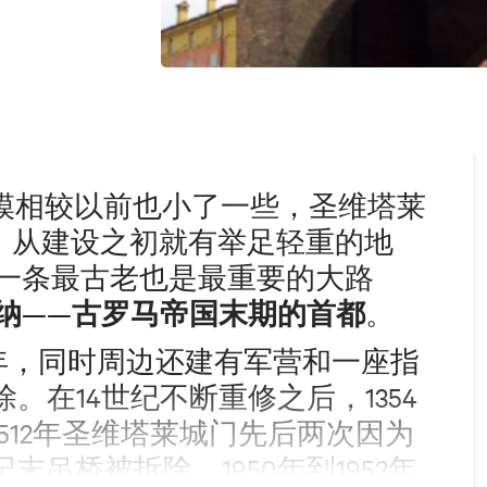
相较以前也小了一些，圣维塔莱
），从建设之初就有举足轻重的地
一条最古老也是最重要的大路
纳
古罗马帝国末期的首都
——
。
年，同时周边还建有军营和一座指
。在14世纪不断重修之后，1354
1512年圣维塔莱城门先后两次因为
末吊桥被拆除。1950年到1952年