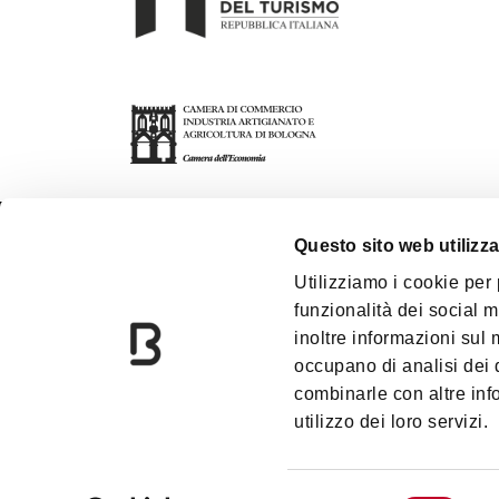
Questo sito web utilizza
关于我们
博洛
Utilizziamo i cookie per
funzionalità dei social m
联系方式
双塔
inoltre informazioni sul m
Bologna Welcome旅行社
下载
occupano di analisi dei 
combinarle con altre inf
utilizzo dei loro servizi.