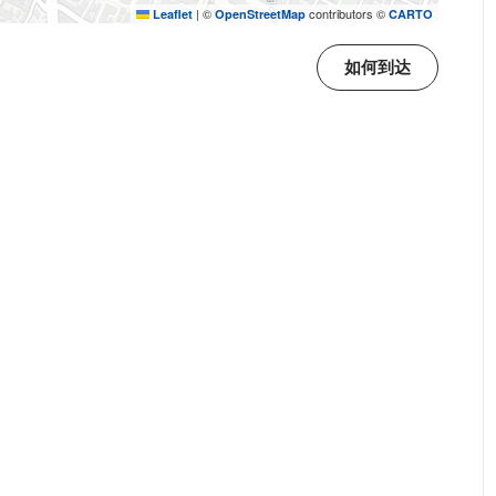
|
©
contributors ©
Leaflet
OpenStreetMap
CARTO
如何到达