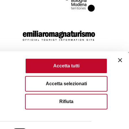
Accetta tutti
come
Accetta selezionati
 Policy
Terms of use
Terms of purchase
Rifiuta
served. Fondazione Bologna Welcome | Piazza del Nettuno, 1,
VAT No/Tax Code IT 04159281205 | REA: BO - 573761
83111
| Email:
info@bolognawelcome.it
|
ognawelcome@legalmail.it