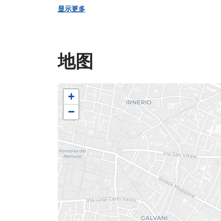
进一步将城门规模缩小。
显示更多
资料来源：2007-2009年
地图
+
−