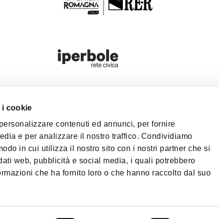
 i cookie
尼亚大都会区域
 personalizzare contenuti ed annunci, per fornire
Bologna Wel
edia e per analizzare il nostro traffico. Condividiamo
odo in cui utilizza il nostro sito con i nostri partner che si
隐私政策
Cookie
dati web, pubblicità e social media, i quali potrebbero
ormazioni che ha fornito loro o che hanno raccolto dal suo
©2026 All rights re
40124 - Bologna | 
| Phone
+39 051 65
PEC:
fondazionebol