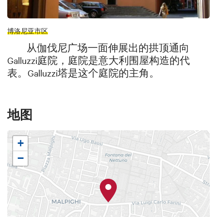
博洛尼亚市区
从伽伐尼广场一面伸展出的拱顶通向
Galluzzi庭院，庭院是意大利围屋构造的代
表。Galluzzi塔是这个庭院的主角。
地图
+
−