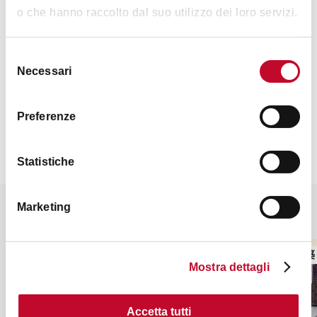
o che hanno raccolto dal suo utilizzo dei loro servizi.
Selezione
Necessari
del
consenso
联系方式
Preferenze
Statistiche
Marketing
你也许会对这些感兴趣
广场、街道、古迹
宗教建築
Mostra dettagli
Accetta tutti