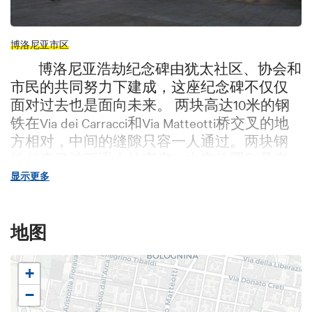
博洛尼亚市区
博洛尼亚浩劫纪念碑由犹太社区、协会和
市民的共同努力下建成，这座纪念碑不仅仅
面对过去也是面向未来。 两块高达10米的钢
铁在Via dei Carracci和Via Matteotti桥交叉的地
方相对，中间的缝隙只容一人通过。两块钢
铁代表了被驱逐人的牢房；中空位置则是表
示了占据牢房的人。
显示更多
纪念碑还有另外一面：一面光滑的平面，
牢房的边缘只能通过轻微的突出看出来，这
地图
样的设计是为了反射光和声音。 纪念碑被认
为是一块“磁铁”：吸引人们反思、讨论、回想
+
历史上发生的事情。市政府建议将其建在1980
年8月2日爆炸的博洛尼亚火车站，也体现了
−
它的意义：回忆。