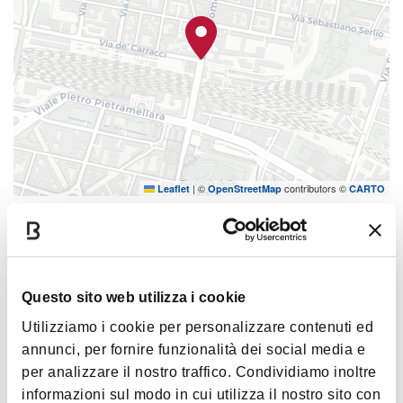
设计： SET Architects (Lorenzo Catena, Chiara
Cucina, Onorato di Manno, Andrea Tanci)
|
©
contributors ©
Leaflet
OpenStreetMap
CARTO
博洛尼亚浩劫纪念碑
Nuova Piazza - Ponte Matteotti, angolo Via Carracci
如何到达
Questo sito web utilizza i cookie
Utilizziamo i cookie per personalizzare contenuti ed
annunci, per fornire funzionalità dei social media e
心情
per analizzare il nostro traffico. Condividiamo inoltre
informazioni sul modo in cui utilizza il nostro sito con