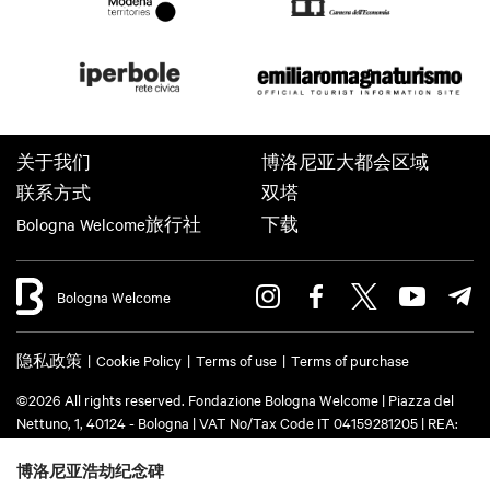
关于我们
博洛尼亚大都会区域
联系方式
双塔
Bologna Welcome旅行社
下载
Bologna Welcome
隐私政策
Cookie Policy
Terms of use
Terms of purchase
©2026 All rights reserved. Fondazione Bologna Welcome | Piazza del
Nettuno, 1, 40124 - Bologna | VAT No/Tax Code IT 04159281205 | REA:
BO - 573761 | Phone
+39 051 6583111
| Email:
info@bolognawelcome.it
|
PEC:
fondazionebolognawelcome@legalmail.it
博洛尼亚浩劫纪念碑