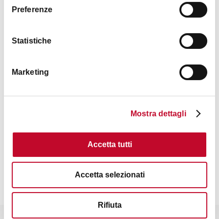
Preferenze
服务
Statistiche
温泉、健身房、门诊：
周一至周五9:00-24:00（秘书处、健身房开门时间
8:00）
Marketing
周六9:00-20:30
显示更多
周六晚仅温泉开放21:00-1:00
周日、节假日10:00-20:30（健身房19:30关闭）
Mostra dettagli
一般情况下中心关闭时间半小时前健身房和温泉关闭
联系方式
特别开放时间：
Accetta tutti
温泉、健身房在以下日期遵循夏季开放时间（10:00-
20:30）
Accetta selezionati
1月6日、复活节周日和周一、4月25日、5月1日、6月2
日、11月1日、12月8日
关闭时间：12月24、25、26日、1月1日
Rifiuta