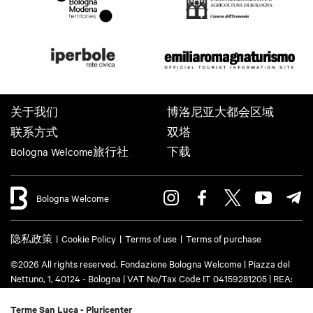
关于我们
博洛尼亚大都会区域
联系方式
双塔
Bologna Welcome旅行社
下载
Bologna Welcome
隐私政策
Cookie Policy
Terms of use
Terms of purchase
©2026 All rights reserved. Fondazione Bologna Welcome | Piazza del
Nettuno, 1, 40124 - Bologna | VAT No/Tax Code IT 04159281205 | REA:
BO - 573761 | Phone
+39 051 6583111
| Email:
info@bolognawelcome.it
|
PEC:
fondazionebolognawelcome@legalmail.it
Terme San Luca - Pluricenter