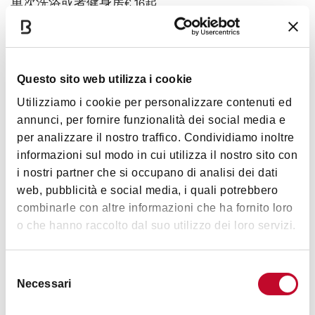
单次洗浴或者健身房
€ 16起
详细信息请咨询
www.termesanluca.it
Questo sito web utilizza i cookie
心情
Utilizziamo i cookie per personalizzare contenuti ed
annunci, per fornire funzionalità dei social media e
per analizzare il nostro traffico. Condividiamo inoltre
informazioni sul modo in cui utilizza il nostro sito con
i nostri partner che si occupano di analisi dei dati
生活方式
web, pubblicità e social media, i quali potrebbero
combinarle con altre informazioni che ha fornito loro
o che hanno raccolto dal suo utilizzo dei loro servizi.
Selezione
Necessari
del
consenso
详细信息