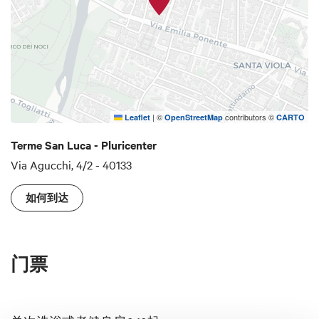
|
©
contributors ©
Leaflet
OpenStreetMap
CARTO
Terme San Luca - Pluricenter
Via Agucchi, 4/2 - 40133
如何到达
门票