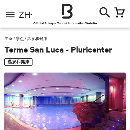
ZH
Official Bologna Tourist Information Website
主页
/
景点
/
温泉和健康
Terme San Luca - Pluricenter
温泉和健康