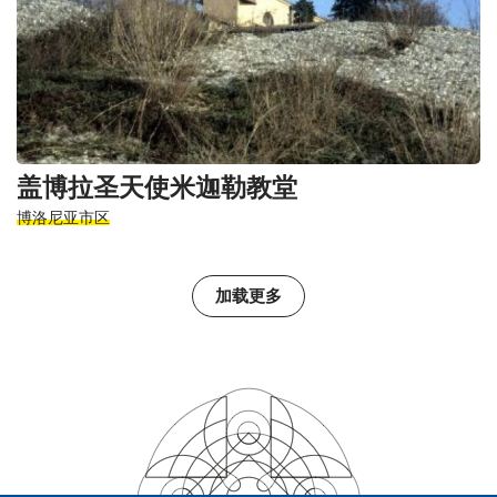
盖博拉圣天使米迦勒教堂
博洛尼亚市区
加载更多