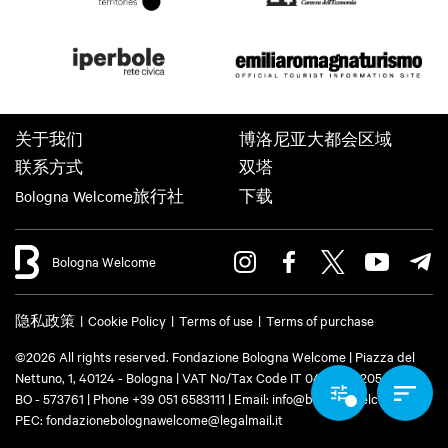
关于我们
博洛尼亚大都会区域
联系方式
双塔
Bologna Welcome旅行社
下载
Bologna Welcome
隐私政策
Cookie Policy
Terms of use
Terms of purchase
©2026 All rights reserved. Fondazione Bologna Welcome | Piazza del
Nettuno, 1, 40124 - Bologna | VAT No/Tax Code IT 04159281205 | REA:
BO - 573761 | Phone
+39 051 6583111
| Email:
info@bolognawelcome.it
|
PEC:
fondazionebolognawelcome@legalmail.it