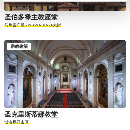
圣伯多禄主教座堂
马焦雷广场 - INDIPENDENZA大街
宗教建築
圣克里斯蒂娜教堂
博洛尼亚市区