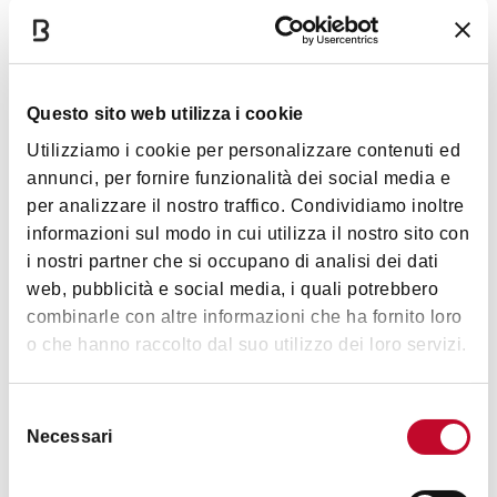
宗教建築
Questo sito web utilizza i cookie
Utilizziamo i cookie per personalizzare contenuti ed
annunci, per fornire funzionalità dei social media e
per analizzare il nostro traffico. Condividiamo inoltre
informazioni sul modo in cui utilizza il nostro sito con
i nostri partner che si occupano di analisi dei dati
web, pubblicità e social media, i quali potrebbero
圣母玛利亚访问教堂或Lame桥上教堂
combinarle con altre informazioni che ha fornito loro
博洛尼亚市区
o che hanno raccolto dal suo utilizzo dei loro servizi.
Selezione
宗教建築
Necessari
del
consenso