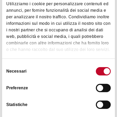
Utilizziamo i cookie per personalizzare contenuti ed
9:00-13:00
annunci, per fornire funzionalità dei social media e
节假日关闭
per analizzare il nostro traffico. Condividiamo inoltre
informazioni sul modo in cui utilizza il nostro sito con
i nostri partner che si occupano di analisi dei dati
图片
web, pubblicità e social media, i quali potrebbero
combinarle con altre informazioni che ha fornito loro
o che hanno raccolto dal suo utilizzo dei loro servizi.
Selezione
Necessari
del
consenso
Preferenze
Statistiche