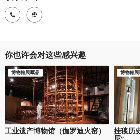
你也许会对这些感兴趣
博物館與藏品
博物館與
工业遗产博物馆（伽罗迪火窑）
挂毯历史
尼”