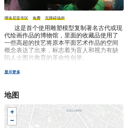
博洛尼亚市区
免费
无障碍场所
这是首个使用雕塑模型复制著名古代或现
代绘画作品的博物馆，里面的收藏品使用了
一些高超的技艺将原本平面艺术作品的空间
概念表达了出来，标志着为盲人和视力有缺
陷人士图片教育的革命性创举。
每个展厅，除了放置了著名的艺术作品复
显示更多
制品还收藏了容易辨认的模型浮雕，这些浮
雕涵盖了基本教学特点，有助于理解不同艺
术风格、时代艺术的特点和风格的过渡。 这
地图
个首座为盲人和视力缺陷人士成立的触摸式
美术馆，被认为是模型艺术品和助视觉图案
+
理解的雕塑收藏馆，旨在通过对比作品、起
源讲述艺术史。
−