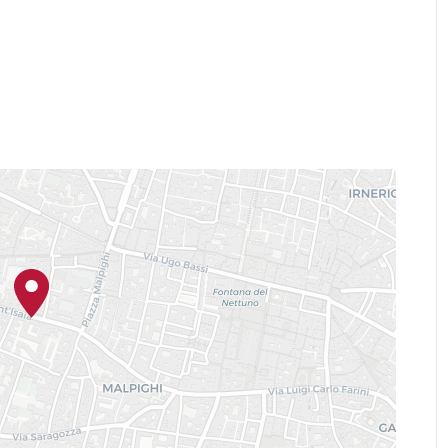
。 20世纪初博物馆建筑终于被
馆收藏了与博洛尼亚在抵抗运动
斯运动和意大利共和国建国的相
今当地的和国家的历史。
文献、艺术画作、摄影作品、宣
裁的史料。在一个互动展厅内设
公众传播文献。 博物馆由'900
a历史回忆研究所管理。
内，将他们的文化服务在历史档
教学展厅内进行，同时进行科学
能够向学校提供丰富的教学活
史政治文献中心、抵抗运动历史研
zini博洛尼亚省当代社会研究中心、国家