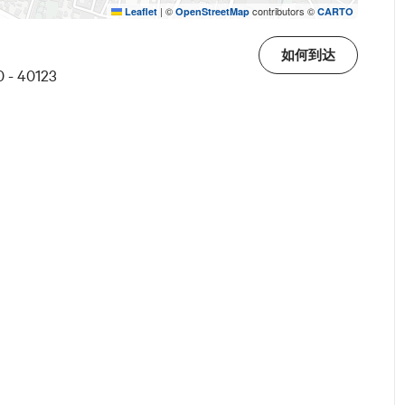
in Provincia - Bologna una
|
©
contributors ©
Leaflet
OpenStreetMap
CARTO
to per la storia e le memorie del '900
如何到达
0 - 40123