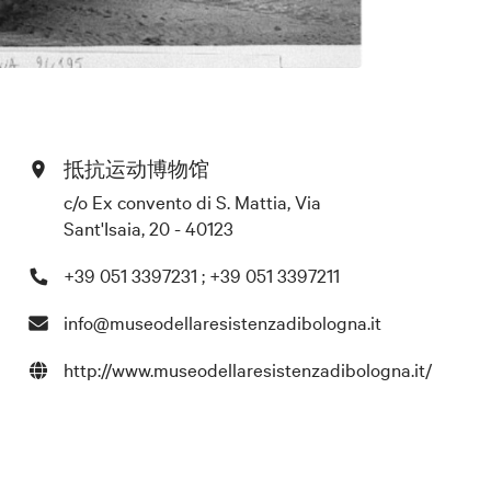
抵抗运动博物馆
c/o Ex convento di S. Mattia, Via
Sant'Isaia, 20 - 40123
+39 051 3397231 ; +39 051 3397211
info@museodellaresistenzadibologna.it
http://www.museodellaresistenzadibologna.it/