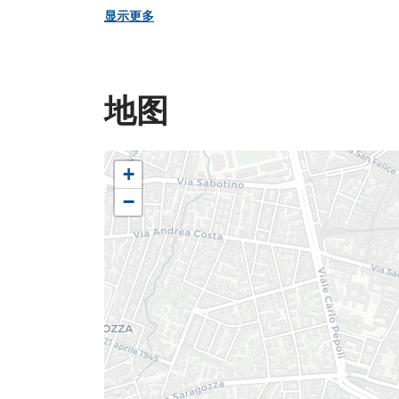
被改作俗用，成为了军队仓库
显示更多
博洛尼亚市政府买下。博物
时期、一战二战期间反法西
关材料，展示了从1919至
地图
博物馆展品被分为档案室
传画、多媒体材料、不同体
+
置了新型多媒体科技，用于向
−
Parri Emilia-Romagn
研究所也位于同一座建筑
案馆、图书馆、视听展厅和
研究和文化推广活动，保证
动。 研究所包括大屠杀历
究所和Luciano Bergon