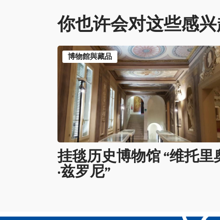
你也许会对这些感兴
博物館與藏品
挂毯历史博物馆 “维托里
·兹罗尼”