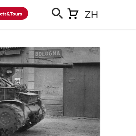
ZH
kets&Tours