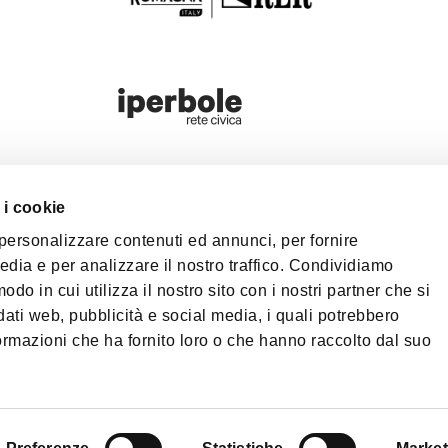
 i cookie
洛尼亚大都会区域
 personalizzare contenuti ed annunci, per fornire
Bologna Welc
edia e per analizzare il nostro traffico. Condividiamo
塔
odo in cui utilizza il nostro sito con i nostri partner che si
载
隐私政策
Cookie P
dati web, pubblicità e social media, i quali potrebbero
ormazioni che ha fornito loro o che hanno raccolto dal suo
©2026 All rights res
Nettuno, 1, 40124 - 
573761 | Phone
+39 0
PEC:
fondazionebolo