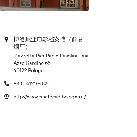
博洛尼亚电影档案馆（前卷
烟厂）
Piazzetta Pier Paolo Pasolini - Via
Azzo Gardino 65
40122 Bologna
+39 0512194820
http://www.cinetecadibologna.it/