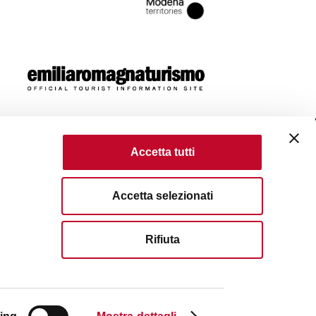
Accetta tutti
ome
Accetta selezionati
olicy
Terms of use
Terms of purchase
Rifiuta
erved. Fondazione Bologna Welcome | Piazza del
Bologna | VAT No/Tax Code IT 04159281205 | REA: BO -
51 6583111
| Email:
info@bolognawelcome.it
|
gnawelcome@legalmail.it