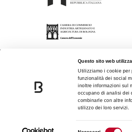
Questo sito web utilizza
关于我们
博
Utilizziamo i cookie per
funzionalità dei social m
联系方式
双
inoltre informazioni sul m
Bologna Welcome旅行社
下
occupano di analisi dei 
combinarle con altre inf
utilizzo dei loro servizi.
Selezione