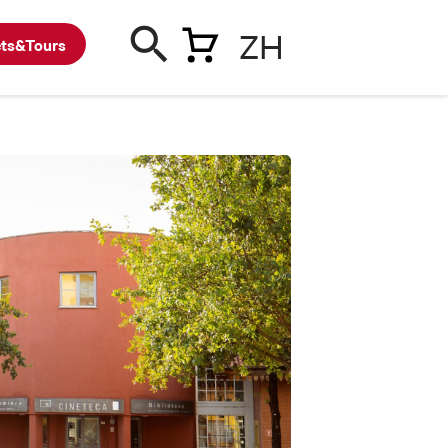
ZH
ets&Tours