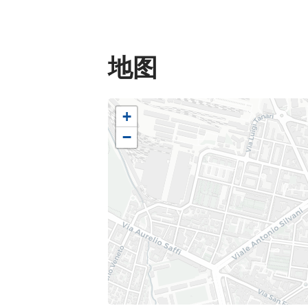
年成为市政自主机构，20
尼亚现代艺术博物馆的
丰富自己的活动与收藏
地图
洛尼亚大学的艺术、音
教室。
+
电影档案馆是保存、修
−
音像制品的地方。电影
推出了多项实验性活动
Cinema Ritrovato（
现在电影档案馆基金会
露天电影院
的计划：每
从20世纪的电影到经典