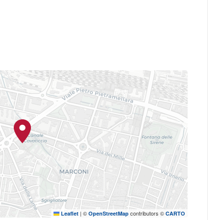
12正式创立。 在与MAMbo博洛
紧密合作中，电影档案馆一直在
，现在电影档案馆大楼里也是博
乐、戏剧专业和传播科学专业的
复、推广、教学、研究电影或
档案馆向广大群众尤其是青少年
——电影节或电影展出，其中包括
电影的回归）。
提出了一项在马焦雷广场举办
晚在大屏幕放映多种类的电影，
老片再到最近的新电影。
|
©
contributors ©
Leaflet
OpenStreetMap
CARTO