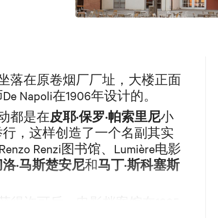
落在原卷烟厂厂址，大楼正面
Napoli在1906年设计的。
皮耶·保罗·帕索里尼
动都是在
小
举行，这样创造了一个名副其实
zo Renzi图书馆、Lumière电影
切洛·马斯楚安尼
马丁·斯科塞斯
和
获得许可后，电影档案馆在1995