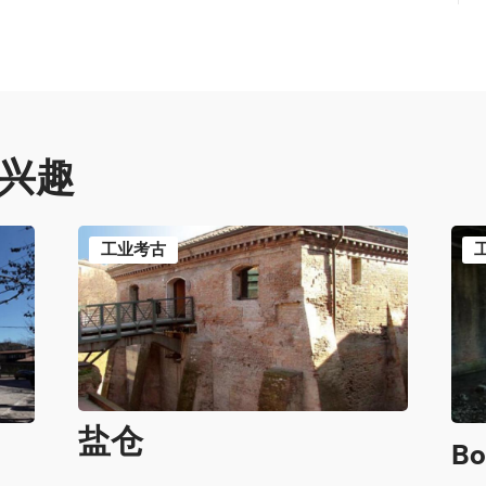
兴趣
工业考古
盐仓
B