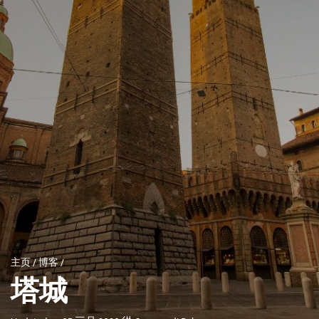
主页
/
博客
/
塔城