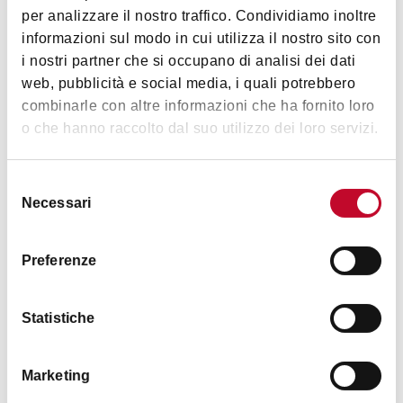
就是Carrari塔所在地。
per analizzare il nostro traffico. Condividiamo inoltre
informazioni sul modo in cui utilizza il nostro sito con
回到Via Clavature，右转直走到Via
i nostri partner che si occupano di analisi dei dati
Castiglione的商会广场（Piazza della
web, pubblicità e social media, i quali potrebbero
Mercanzia），继续右转进入Via Santo Stefano到
combinarle con altre informazioni che ha fornito loro
达Alberici塔。沿着Via Santo Stefano路到达
o che hanno raccolto dal suo utilizzo dei loro servizi.
Ravegnana城门广场，可以看见博洛尼亚的标
志，双塔。广场对面的Via dei Giudeion通过
Vicolo San Giobbe小巷连接着Vicolo Mandria小
Selezione
Necessari
巷。这里藏着Uguzzoni塔。继续走到Via
del
consenso
Oberdan，右转再左转到Via San Nicolò，右转进
入Via degli Albari然后左转到Via Albiroli，马上
Preferenze
就能看见Guidozagni塔。
右边在Via Sant’Alò的是Prendiparte塔，也
Statistiche
叫作Coronata塔。一直走到Via Altabella会看到
Azzoguidi塔。离开那里往海神广场走，路过波
Marketing
德斯塔宫的交叉拱顶，一直到Piazza Re Enzo广
场看一看Lambertini塔。从海神广场那边出来