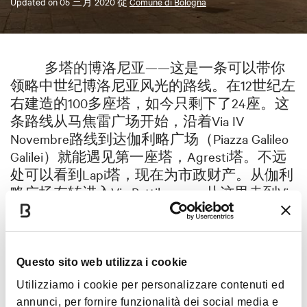
Updated on
05 三月 2020
從
Comune di Bologna
多塔的博洛尼亚——这是一条可以带你
领略中世纪博洛尼亚风光的路线。在12世纪左
右建造的100多座塔，如今只剩下了24座。这
条路线从马焦雷广场开始，沿着Via IV
Novembre路线到达伽利略广场（Piazza Galileo
Galilei）就能遇见第一座塔，Agresti塔。不远
处可以看到Lapi塔，现在为市政财产。从伽利
略广场左转进入Via Battibecco，从这里走到Via
dei Fusari右转，抵达Piazza dei Celestini广场。
Via D’Azeglio穿过广场通向Galluzzi庭院，
Galluzzi塔就在那里。从Galluzzi庭院出来路过伽
伐尼广场，左转到Via dell’Archiginnasio路，一
Questo sito web utilizza i cookie
直走到和Via dei Musei交叉路口右转进入Via
Utilizziamo i cookie per personalizzare contenuti ed
Clavature然后再右转进入Via Marchesana。这里
annunci, per fornire funzionalità dei social media e