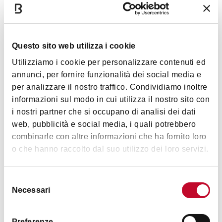
СКИДКА
50%
Questo sito web utilizza i cookie
Utilizziamo i cookie per personalizzare contenuti ed
annunci, per fornire funzionalità dei social media e
Terme San Luca
per analizzare il nostro traffico. Condividiamo inoltre
informazioni sul modo in cui utilizza il nostro sito con
i nostri partner che si occupano di analisi dei dati
СКИДКА
50%
web, pubblicità e social media, i quali potrebbero
combinarle con altre informazioni che ha fornito loro
o che hanno raccolto dal suo utilizzo dei loro servizi.
Selezione
Necessari
del
L'Ariete
consenso
Preferenze