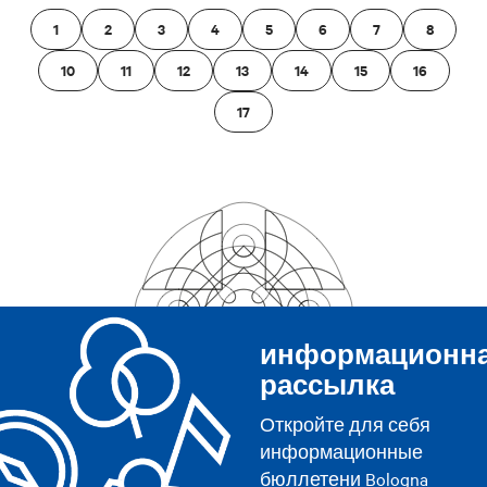
1
2
3
4
5
6
7
8
10
11
12
13
14
15
16
17
информационн
рассылка
Откройте для себя
информационные
бюллетени Bologna