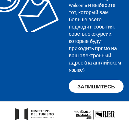
Welcome и выберите
тот, который вам
больше всего
подходит: события,
советы, экскурсии,
которые будут
приходить прямо на
ваш электронный
адрес (на английском
языке)
ЗАПИШИТЕСЬ