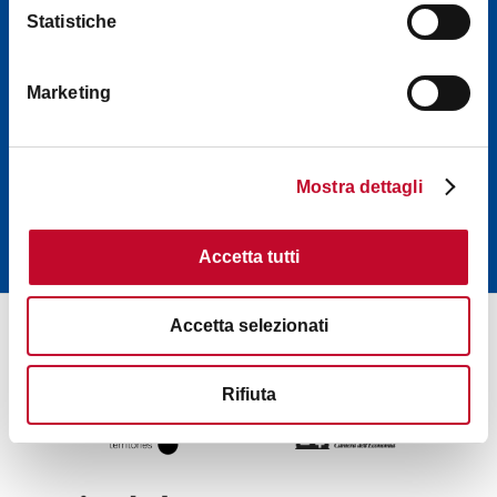
подходит: события,
Statistiche
советы, экскурсии,
которые будут
приходить прямо на
Marketing
ваш электронный
адрес (на английском
языке)
Mostra dettagli
ЗАПИШИТЕСЬ
Accetta tutti
Accetta selezionati
Rifiuta