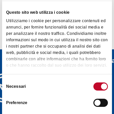
16
Questo sito web utilizza i cookie
Utilizziamo i cookie per personalizzare contenuti ed
annunci, per fornire funzionalità dei social media e
per analizzare il nostro traffico. Condividiamo inoltre
informazioni sul modo in cui utilizza il nostro sito con
i nostri partner che si occupano di analisi dei dati
web, pubblicità e social media, i quali potrebbero
combinarle con altre informazioni che ha fornito loro
информационн
o che hanno raccolto dal suo utilizzo dei loro servizi.
рассылка
Откройте для себя
Selezione
информационные
Necessari
del
бюллетени Bologna
consenso
Welcome и выберите
тот, который вам
Preferenze
больше всего