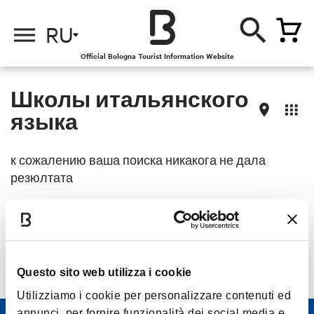
о
о
RU
Official Bologna Tourist Information Website
Школы итальянского
языка
к сожалению ваша поиска никакога не дала
резюлтата
Questo sito web utilizza i cookie
Utilizziamo i cookie per personalizzare contenuti ed
annunci, per fornire funzionalità dei social media e