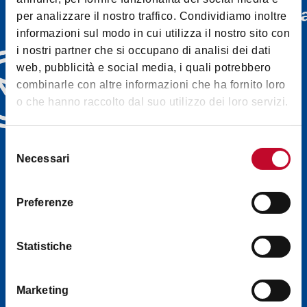
информационн
per analizzare il nostro traffico. Condividiamo inoltre
рассылка
informazioni sul modo in cui utilizza il nostro sito con
i nostri partner che si occupano di analisi dei dati
Откройте для себя
web, pubblicità e social media, i quali potrebbero
информационные
combinarle con altre informazioni che ha fornito loro
бюллетени Bologna
o che hanno raccolto dal suo utilizzo dei loro servizi.
Welcome и выберите
тот, который вам
больше всего
Selezione
Necessari
подходит: события,
del
consenso
советы, экскурсии,
которые будут
Preferenze
приходить прямо на
ваш электронный
адрес (на английском
Statistiche
языке)
Marketing
ЗАПИШИТЕСЬ