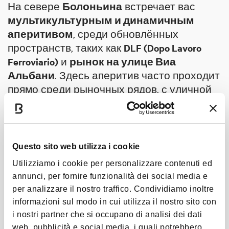
На севере
Болоньина
встречает вас
мультикультурным и динамичным
аперитивом
, среди обновлённых
пространств, таких как
DLF (Dopo Lavoro
Ferroviario)
и
рынок на улице Виа
Альбани
. Здесь аперитив часто проходит
прямо среди рыночных рядов, с уличной
едой, бокалами вина и неформальными
столиками, в окружении объектов
стрит-
арта
, превращающих этот район в
городскую галерею под открытым небом.
Questo sito web utilizza i cookie
Эта энергия продолжается в сторону
Сан-
Utilizziamo i cookie per personalizzare contenuti ed
Донато
, где общественная жизнь
annunci, per fornire funzionalità dei social media e
становится
студенческой и оживлённой
,
per analizzare il nostro traffico. Condividiamo inoltre
вплоть до
Пиластро
, где аперитив по-
informazioni sul modo in cui utilizza il nostro sito con
соседски становится
подлинным и без
i nostri partner che si occupano di analisi dei dati
прикрас опытом
. Дальше, в сторону
web, pubblicità e social media, i quali potrebbero