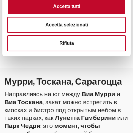
более современным: заведения выходят
Accetta tutti
на широкие проспекты и предлагают
тщательно подобранные вина и сорта
Accetta selezionati
пива — идеально для тех, кто ищет
современную атмосферу и просторные
пространства, не удаляясь слишком
Rifiuta
далеко от центра.
Мурри, Тоскана, Сарагоцца
Направляясь на юг между
Виа Мурри
и
Виа Тоскана
, закат можно встретить в
киосках и бистро под открытым небом в
таких парках, как
Лунетта Гамберини
или
Парк Чедри
: это
момент, чтобы