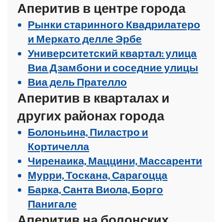
Аперитив в центре города
Рынки старинного Квадрилатеро
и Меркато делле Эрбе
Университетский квартал: улица
Виа Дзамбони и соседние улицы
Виа дель Прателло
Аперитив в кварталах и
других районах города
Болоньина, Пиластро и
Кортичелла
Чиренаика, Маццини, Массаренти
Мурри, Тоскана, Сарагоцца
Барка, Санта Виола, Борго
Панигале
Аперитив на болонских