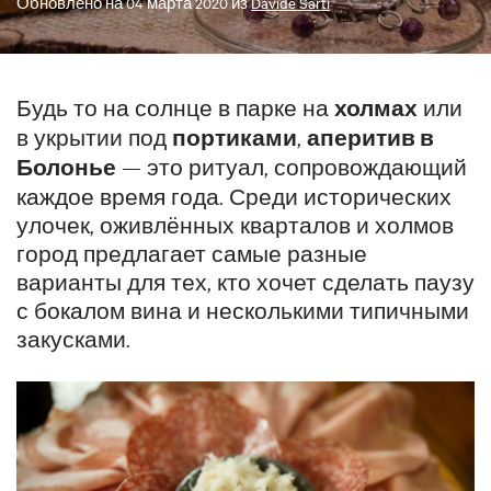
Обновлено на
04 марта 2020
из
Davide Sarti
Будь то на солнце в парке на
холмах
или
в укрытии под
портиками
,
аперитив в
Болонье
— это ритуал, сопровождающий
каждое время года. Среди исторических
улочек, оживлённых кварталов и холмов
город предлагает самые разные
варианты для тех, кто хочет сделать паузу
с бокалом вина и несколькими типичными
закусками.