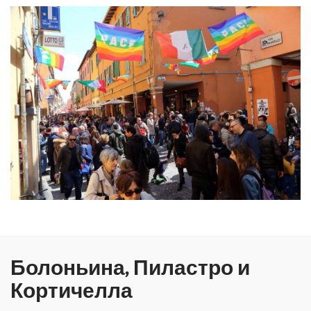
Болоньина, Пиластро и
Кортичелла