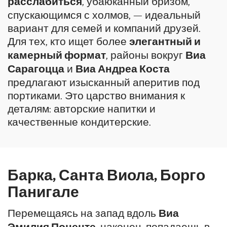
расслабиться
, убаюканный бризом,
спускающимся с холмов, — идеальный
вариант для семей и компаний друзей.
Для тех, кто ищет более
элегантный и
камерный формат
, районы вокруг
Виа
Сарагоцца
и
Виа Андреа Коста
предлагают изысканный аперитив под
портиками. Это царство внимания к
деталям: авторские напитки и
качественные кондитерские.
Барка, Санта Виола, Борго
Панигале
Перемещаясь на запад вдоль
Виа
Эмилия Поненте
, наконец, попадаешь в