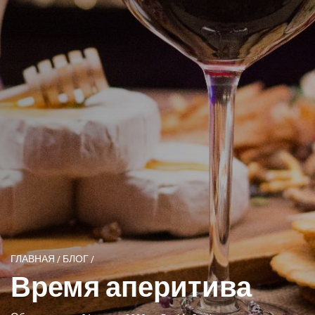
ГЛАВНАЯ
/
БЛОГ
/
Время аперитива