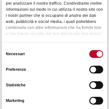
per analizzare il nostro traffico. Condividiamo inoltre
€ 13
informazioni sul modo in cui utilizza il nostro sito con
i nostri partner che si occupano di analisi dei dati
Дом Лиды Борелли — экскурсия с
web, pubblicità e social media, i quali potrebbero
гидом
combinarle con altre informazioni che ha fornito loro
БОЛОНЬЯ
o che hanno raccolto dal suo utilizzo dei loro servizi.
ДЕЯТЕЛЬНОСТЬ
Selezione
Necessari
del
consenso
Preferenze
Statistiche
€ 18
Marketing
Да здравствует Варда! Кино — это