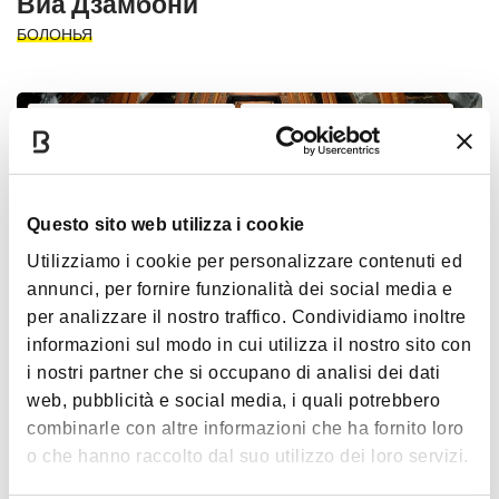
Виа Дзамбони
БОЛОНЬЯ
МУЗЕИ И КОЛЛЕКЦИИ
Болонья Уэлком Кард
Questo sito web utilizza i cookie
Utilizziamo i cookie per personalizzare contenuti ed
annunci, per fornire funzionalità dei social media e
per analizzare il nostro traffico. Condividiamo inoltre
informazioni sul modo in cui utilizza il nostro sito con
Городской археологический музей
i nostri partner che si occupano di analisi dei dati
web, pubblicità e social media, i quali potrebbero
ОСНОВНЫЕ МОМЕНТЫ
ДОСТУПНО
combinarle con altre informazioni che ha fornito loro
o che hanno raccolto dal suo utilizzo dei loro servizi.
КУЛТОВЫЕ СООРУЖЕНИЯ