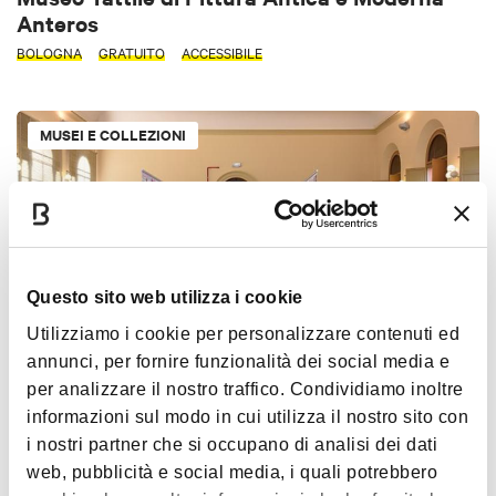
Anteros
BOLOGNA
GRATUITO
ACCESSIBILE
MUSEI E COLLEZIONI
Questo sito web utilizza i cookie
Utilizziamo i cookie per personalizzare contenuti ed
annunci, per fornire funzionalità dei social media e
Collezione di Mineralogia "Museo Luigi
per analizzare il nostro traffico. Condividiamo inoltre
Bombicci"
informazioni sul modo in cui utilizza il nostro sito con
i nostri partner che si occupano di analisi dei dati
ZONA UNIVERSITARIA
GRATUITO
ACCESSIBILE
web, pubblicità e social media, i quali potrebbero