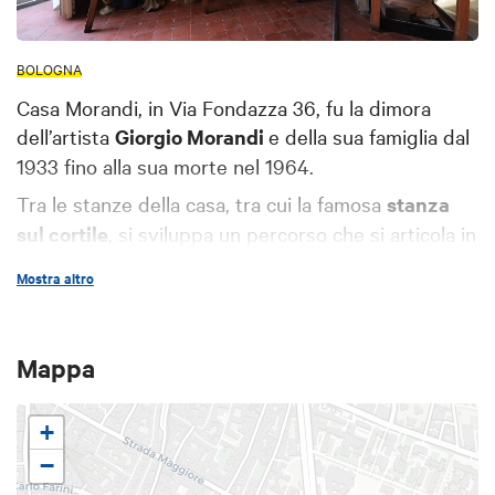
BOLOGNA
Casa Morandi, in Via Fondazza 36, fu la dimora
dell’artista
Giorgio Morandi
e della sua famiglia dal
1933 fino alla sua morte nel 1964.
Tra le stanze della casa, tra cui la famosa
stanza
sul cortile
, si sviluppa un percorso che si articola in
installazioni audio-video e tecnologie multimediali
Mostra altro
che permettono di scoprire la vita e l’opera
dell’artista. La biblioteca e i numerosi documenti
appartenuti all’artista sono a disposizione del
Mappa
pubblico.
La casa offre anche una sala di lettura e uno spazio
+
polivalente che ospita
incontri
,
seminari e
−
iniziative culturali
.