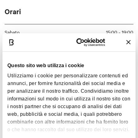
Orari
Sabato
15:00 - 19:00
Domenica
15:00 - 19:00
Questo sito web utilizza i cookie
Orari apertura:
Utilizziamo i cookie per personalizzare contenuti ed
sabato 14.00 - 17.00
annunci, per fornire funzionalità dei social media e
per analizzare il nostro traffico. Condividiamo inoltre
domenica 10.00 - 13.00 e 14.00 - 17.00
informazioni sul modo in cui utilizza il nostro sito con
Orari estivi dal 27 giugno 2026:
i nostri partner che si occupano di analisi dei dati
sabato e domenica 15.00 - 19.00
web, pubblicità e social media, i quali potrebbero
Chiuso
: lun-ven
combinarle con altre informazioni che ha fornito loro
o che hanno raccolto dal suo utilizzo dei loro servizi.
Festività: