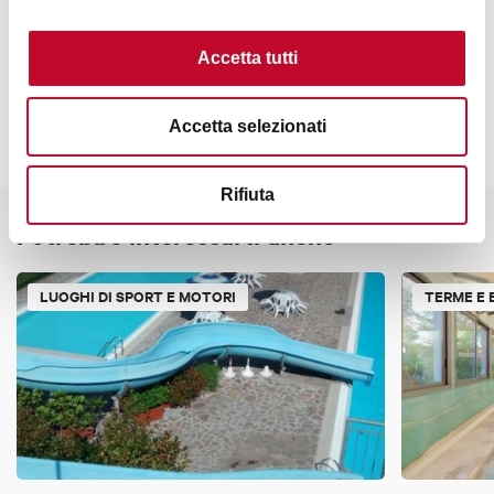
Contatti
Accetta tutti
Accetta selezionati
Rifiuta
Potrebbe interessarti anche
LUOGHI DI SPORT E MOTORI
TERME E 