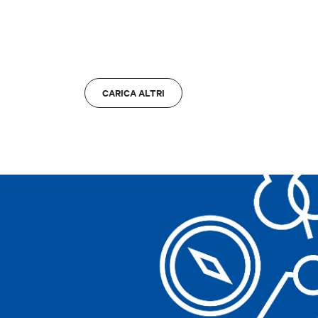
ZONA
Cancella filtri
Bologna
A
CARICA ALTRI
Cancella filtri