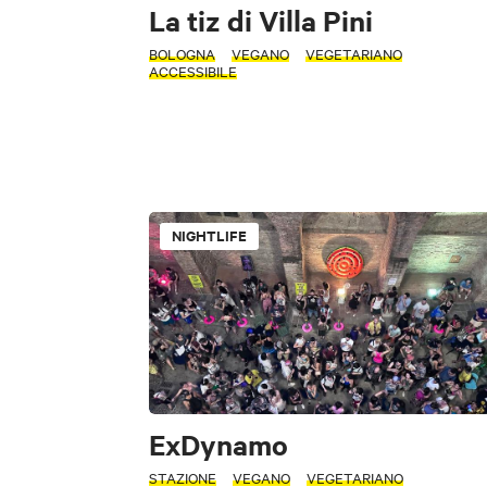
La tiz di Villa Pini
TIPOLOGIA
BOLOGNA
VEGANO
VEGETARIANO
ACCESSIBILE
FILTRI
ATTIVITÀ
Accessibile
FILTRI
Accessibile
NIGHTLIFE
Mo
INTERESSI
Sc
ZONA
Bologna
A
Arte e Cultura
ExDynamo
STAZIONE
VEGANO
VEGETARIANO