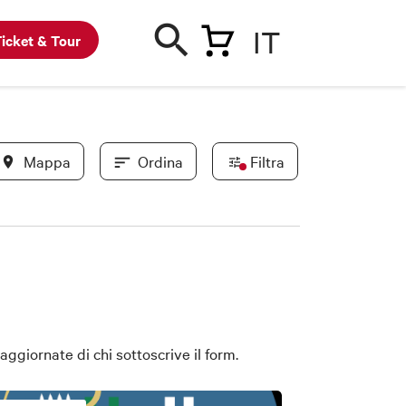
IT
icket & Tour
Mappa
Ordina
Filtra
In evidenza
Convenzionati BWC
Novità
ggiornate di chi sottoscrive il form.