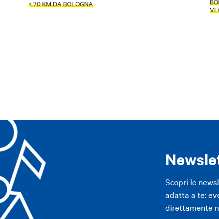
BO
< 70 KM DA BOLOGNA
VE
APP
ppennino
Area imolese
Pianura
Modena
Altre città
APP
Newsle
Scopri le news
adatta a te: ev
direttamente ne