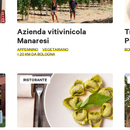
Azienda vitivinicola
T
Manaresi
P
APPENNINO
VEGETARIANO
BO
< 20 KM DA BOLOGNA
riodo
RISTORANTE
Trattoria/Osteria
Pizzeria
Agriturismo
Enoteca
Pub
Nightlife
Scuole di cucina e Sfogline
Cantine e Aziende Agricole