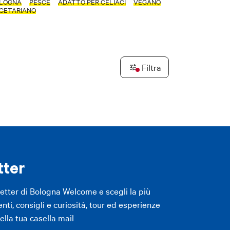
LOGNA
PESCE
ADATTO PER CELIACI
VEGANO
GETARIANO
LICA FILTRI
Leaflet
|
©
OpenStreetMap
contributors ©
CARTO
Filtra
LICA FILTRI
tter
letter di Bologna Welcome e scegli la più
enti, consigli e curiosità, tour ed esperienze
lla tua casella mail