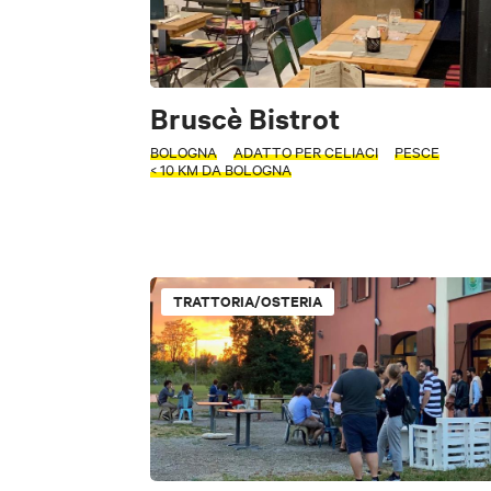
Bruscè Bistrot
BOLOGNA
ADATTO PER CELIACI
PESCE
< 10 KM DA BOLOGNA
PERIODO
Seleziona un pe
TRATTORIA/OSTERIA
+
TIPOLOGIA
−
CERCA
Ristorante
Self Service