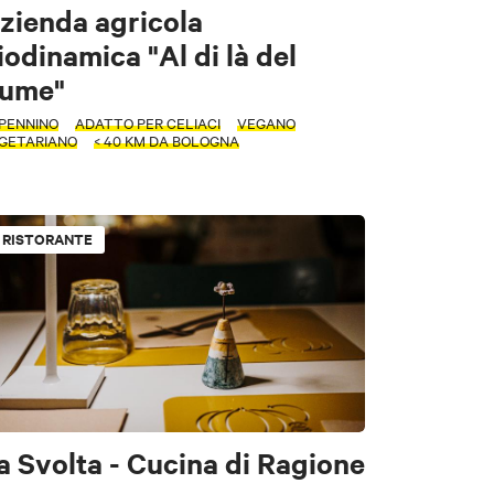
zienda agricola
iodinamica "Al di là del
iume"
PENNINO
ADATTO PER CELIACI
VEGANO
GETARIANO
< 40 KM DA BOLOGNA
RISTORANTE
e
a Svolta - Cucina di Ragione