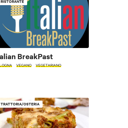
RISTORANTE
talian BreakPast
LOGNA
VEGANO
VEGETARIANO
TRATTORIA/OSTERIA